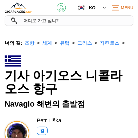
KO
MENU
너의 길:
조항
세계
유럽
그리스
자킨토스
기사 아기오스 니콜라
오스 항구
Navagio 해변의 출발점
Petr Liška
길