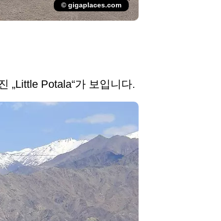
© gigaplaces.com
ttle Potala“가 보입니다.