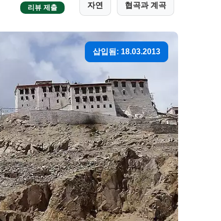
자연
협곡과 계곡
리뷰 제출
삽입됨: 18.03.2013