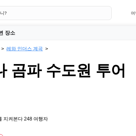
여
변 장소
레와 인더스 계곡
 곰파 수도원 투어
 지켜본다 248 여행자