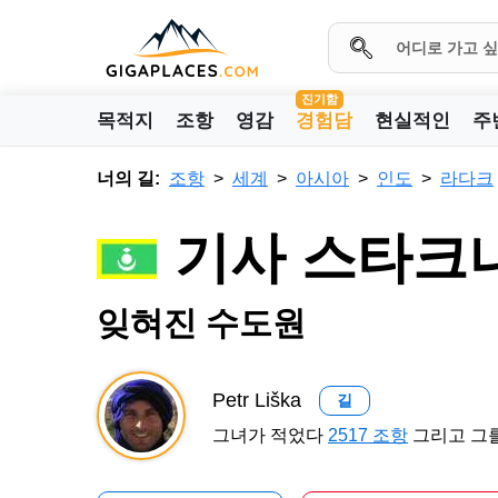
진기함
목적지
조항
영감
경험담
현실적인
주
너의 길:
조항
세계
아시아
인도
라다크
기사 스타크나
잊혀진 수도원
Petr Liška
길
그녀가 적었다
2517 조항
그리고 그를