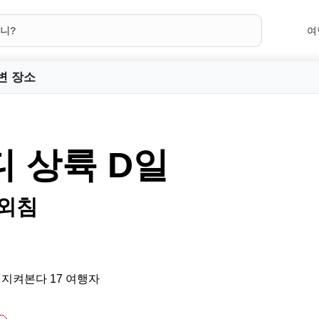
여
변 장소
 상륙 D일
 외침
 지켜본다 17 여행자