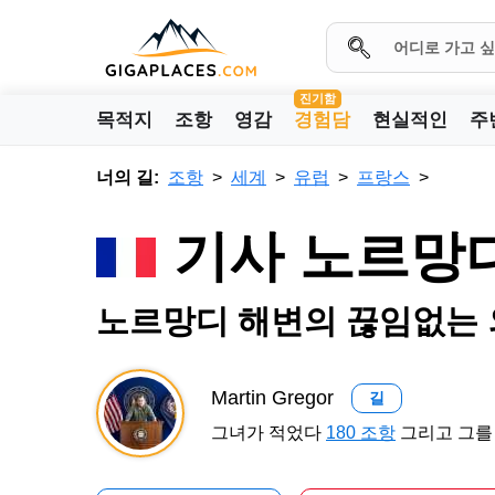
진기함
목적지
조항
영감
경험담
현실적인
주
너의 길:
조항
세계
유럽
프랑스
기사 노르망디
노르망디 해변의 끊임없는
Martin Gregor
길
그녀가 적었다
180 조항
그리고 그를