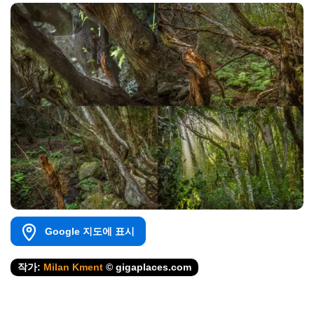
Google 지도에 표시
작가:
Milan Kment
© gigaplaces.com