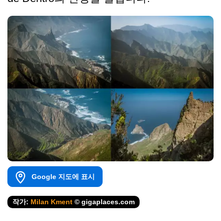
Google 지도에 표시
작가:
Milan Kment
© gigaplaces.com