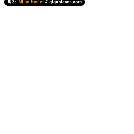
작가:
Milan Kment
© gigaplaces.com