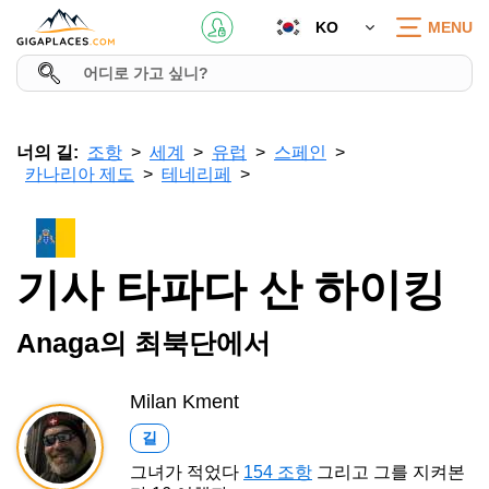
KO
MENU
너의 길:
조항
세계
유럽
스페인
카나리아 제도
테네리페
기사 타파다 산 하이킹
Anaga의 최북단에서
Milan Kment
길
그녀가 적었다
154 조항
그리고 그를 지켜본