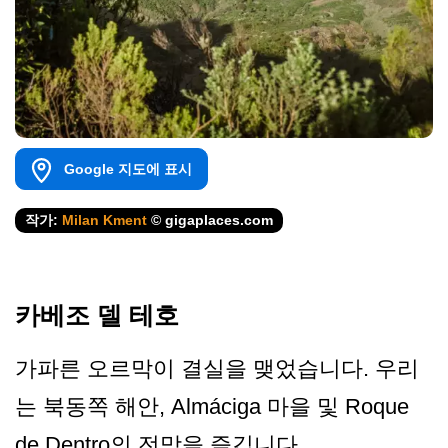
Google 지도에 표시
작가:
Milan Kment
© gigaplaces.com
카베조 델 테호
가파른 오르막이 결실을 맺었습니다. 우리
는 북동쪽 해안, Almáciga 마을 및 Roque
de Dentro의 전망을 즐깁니다.