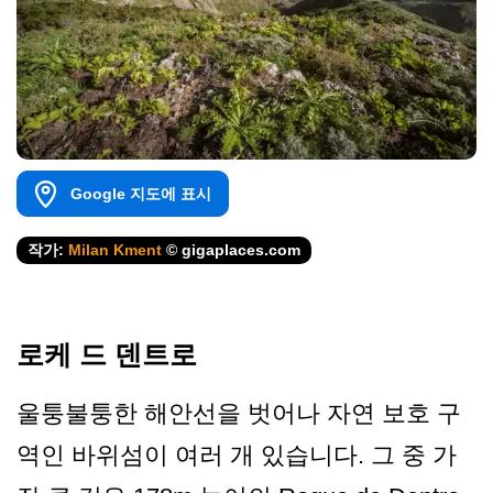
Google 지도에 표시
작가:
Milan Kment
© gigaplaces.com
로케 드 덴트로
울퉁불퉁한 해안선을 벗어나 자연 보호 구
역인 바위섬이 여러 개 있습니다. 그 중 가