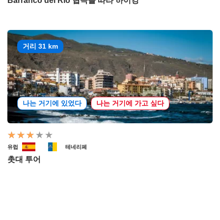
Barranco del Río 협곡을 따라 하이킹
거리 31 km
나는 거기에 있었다
나는 거기에 가고 싶다
유럽
테네리페
촛대 투어