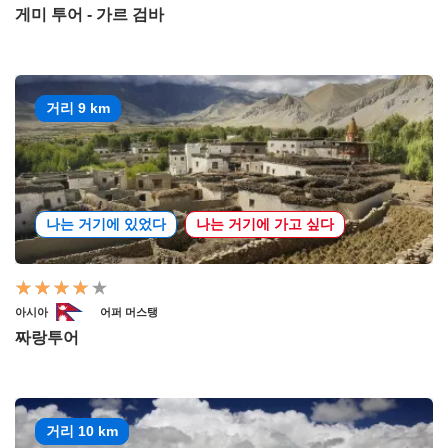
게미 투어 - 가르 검바
거리 9 km
나는 거기에 있었다
나는 거기에 가고 싶다
아시아
어퍼 머스탱
짜랑투어
거리 10 km