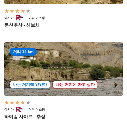
아시아
어퍼 머스탱
등산추상 - 샹보체
거리 12 km
나는 거기에 있었다
나는 거기에 가고 싶다
아시아
어퍼 머스탱
하이킹 사마르 - 추상