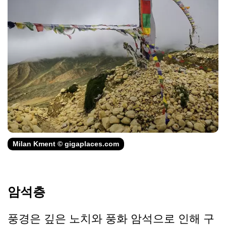
Milan Kment © gigaplaces.com
암석층
풍경은 깊은 노치와 풍화 암석으로 인해 구