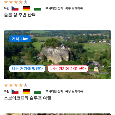
유럽
루사티안 산맥
북부 보헤미아
슬룹 성 주변 산책
거리 1 km
나는 거기에 있었다
나는 거기에 가고 싶다
유럽
루사티안 산맥
북부 보헤미아
스보이코프와 슬루프 여행