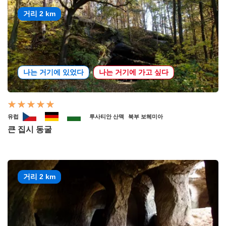
거리 2 km
나는 거기에 있었다
나는 거기에 가고 싶다
유럽
루사티안 산맥
북부 보헤미아
큰 집시 동굴
거리 2 km