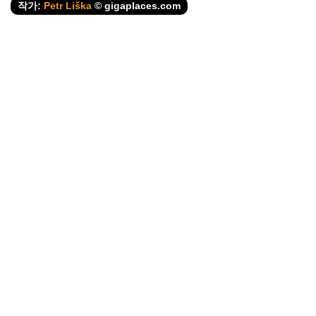
작가:
Petr Liška
© gigaplaces.com