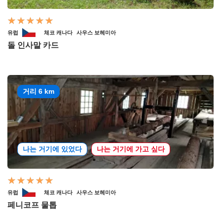
유럽
체코 캐나다
사우스 보헤미아
돌 인사말 카드
거리 6 km
나는 거기에 있었다
나는 거기에 가고 싶다
유럽
체코 캐나다
사우스 보헤미아
페니코프 물톱