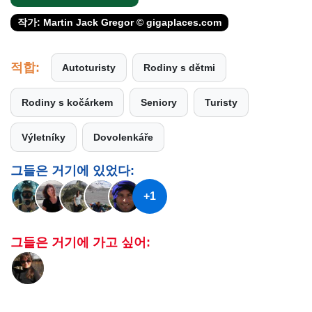
작가: Martin Jack Gregor © gigaplaces.com
적합:
Autoturisty
Rodiny s dětmi
Rodiny s kočárkem
Seniory
Turisty
Výletníky
Dovolenkáře
그들은 거기에 있었다:
+1
그들은 거기에 가고 싶어: