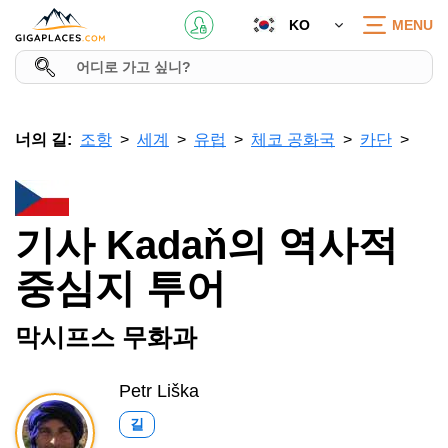
KO
MENU
너의 길:
조항
세계
유럽
체코 공화국
카단
기사 Kadaň의 역사적
중심지 투어
막시프스 무화과
Petr Liška
길