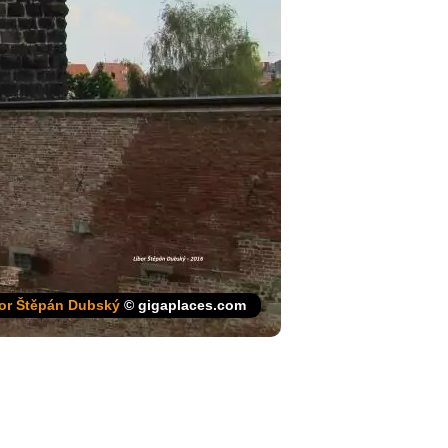
or Štěpán Dubský
© gigaplaces.com