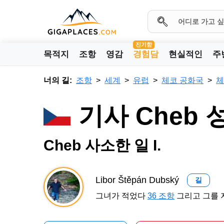
진기함
목적지
조항
영감
경험담
현실적인
주
너의 길:
조항
세계
유럽
체코 공화국
체
기사 Cheb 
Cheb 사소한 일 I.
Libor Štěpán Dubský
길
그녀가 적었다
36 조항
그리고 그를 