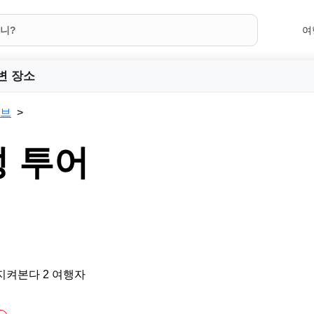
여
변 장소
브
성 투어
지켜본다 2 여행자