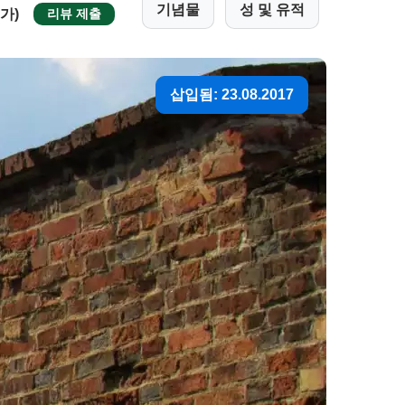
기념물
성 및 유적
평가)
리뷰 제출
삽입됨: 23.08.2017