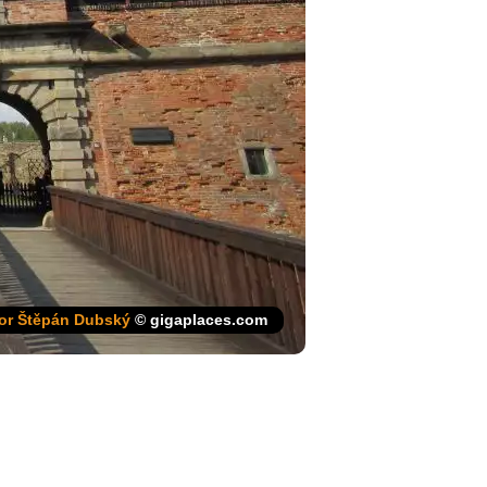
or Štěpán Dubský
© gigaplaces.com