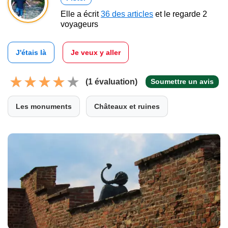
Elle a écrit
36 des articles
et le regarde 2
voyageurs
J'étais là
Je veux y aller
(1 évaluation)
Soumettre un avis
Les monuments
Châteaux et ruines