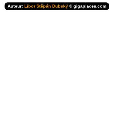
Auteur:
Libor Štěpán Dubský
© gigaplaces.com