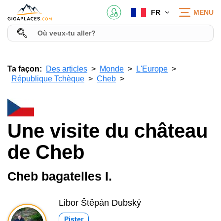
FR
MENU
Ta façon:
Des articles
Monde
L'Europe
République Tchèque
Cheb
Une visite du château
de Cheb
Cheb bagatelles I.
Libor Štěpán Dubský
Pister