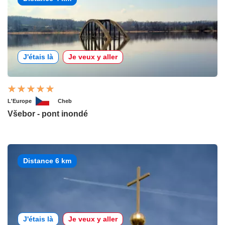
J'étais là
Je veux y aller
L'Europe
Cheb
Všebor - pont inondé
Distance 6 km
J'étais là
Je veux y aller