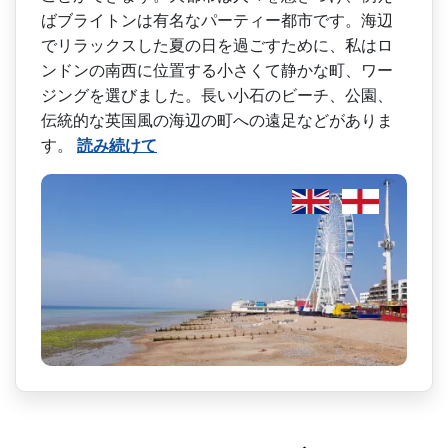
ばブライトンは有名なパーティー都市です­。海辺
でリラックスした夏の日を過ごすために、私は­ロ
ンドンの南西に位置する小さくて静かな町、ワー
ジ­ングを選びました。長い小石のビーチ、公園、
伝統的­な英国風の海辺の町への遠足などがありま
す。
読み続けて