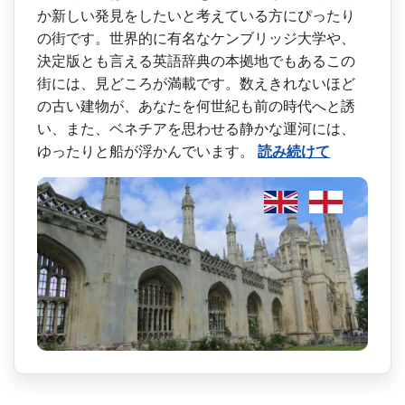
か新しい発見をしたいと考えている方­にぴったり
の街です。世界的に有名なケンブリッジ大­学や、
決定版とも言える英語辞典の本拠地でもあるこ­の
街には、見どころが満載です。数えきれないほど
の­古い建物が、あなたを何世紀も前の時代へと誘
い、ま­た、ベネチアを思わせる静かな運河には、
ゆったりと­船が浮かんでいます。
読み続けて