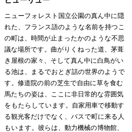
ニューフォレスト国立公園の­真ん中に隠
れた、フランス語のような名前を持つこ
の­町は、時間が止まったかのような不思
議な場所です。­曲がりくねった道、茅葺
き屋根の家々、そして真ん中­に白鳥がい
る池は、まるでおとぎ話の世界のようで
す­。修道院の前の芝生で自由に草を食む
馬たちの姿は、­ここに非日常的な雰囲気
をもたらしています。自家用­車で移動す
る観光客だけでなく、バスで町に来る人
も­います。彼らは、動力機械の博物館、