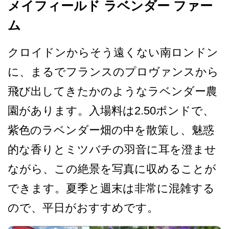
メイフィールド ラベンダー ファー
ム
クロイドンからそう遠くない­南ロンドン
に、まるでフランスのプロヴァンスから
飛­び出してきたかのようなラベンダー農
園があります。­入場料は2.50ポンドで、
紫色のラ­ベンダー畑の中を散策し、魅惑
的な香りとミツバチの­羽音に耳を澄ませ
ながら、この絶景を写真に収めるこ­とが
できます。夏季と週末は非常に混雑する
ので、平­日がおすすめです。