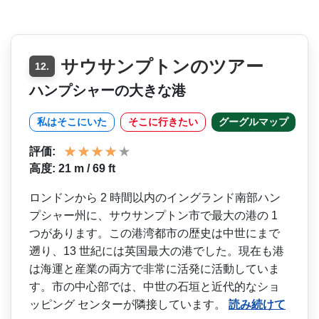
サウサンプトンのツアー
12.
ハンプシャーの大きな港
私はそこにいた
そこに行きたい
グーグルマップ
評価:
高度: 21 m / 69 ft
ロンドンから 2 時間以内のイングランド南部­ハン
プシャー州に、サウサンプトン市で最大の港の 1
つがあります。この港湾都市­の歴史は中世にまで
遡り、13 世紀には英国最大の港でした­。現在も港
は海運と産業の両方で非常に活発に活動し­ていま
す。市の中心部では、中世の石垣と近代的なシ­ョ
ッピング センターが隣接しています。
読み続けて