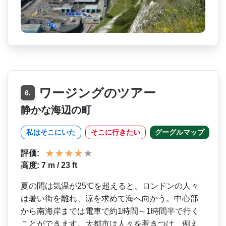
ワージングのツアー
6.
静かな海辺の町
私はそこにいた
そこに行きたい
グーグルマップ
評価:
高度: 7 m / 23 ft
夏の間は気温が25℃を超え­ると、ロンドンの人々
は暑い街を離れ、涼を求めて海­へ向かう。中心部
から南海岸までは電車で約1時間～­1時間半で行く
ことができます。大都市は人々を惹き­つけ、例え