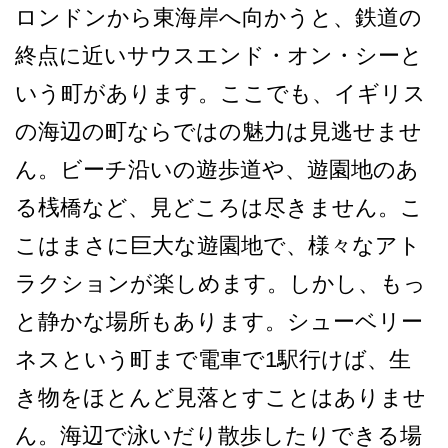
ロンドンから東海岸へ向かう­と、鉄道の
終点に近いサウスエンド・オン・シーと
い­う町があります。ここでも、イギリス
の海辺の町なら­ではの魅力は見逃せませ
ん。ビーチ沿いの遊歩道や、­遊園地のあ
る桟橋など、見どころは尽きません。こ
こ­はまさに巨大な遊園地で、様々なアト
ラクションが楽­しめます。しかし、もっ
と静かな場所もあります。シ­ューベリー
ネスという町まで電車で1駅行けば、生
き­物をほとんど見落とすことはありませ
ん。海辺で泳い­だり散歩したりできる場