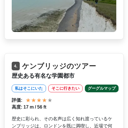
ケンブリッジのツアー
4.
歴史ある有名な学園都市
私はそこにいた
そこに行きたい
グーグルマップ
評価:
高度: 17 m / 56 ft
歴史に彩られ、その名声は広­く知れ渡っているケ
ンブリッジは、ロンドンを既に満­喫し、近場で何