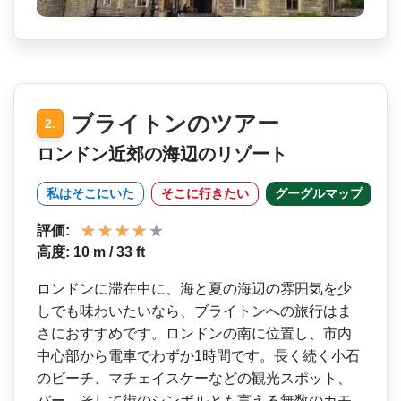
ブライトンのツアー
2.
ロンドン近郊の海辺のリゾート
私はそこにいた
そこに行きたい
グーグルマップ
評価:
高度: 10 m / 33 ft
ロンドンに滞在中に、海と夏­の海辺の雰囲気を少
しでも味わいたいなら、ブライト­ンへの旅行はま
さにおすすめです。ロンドンの南に位­置し、市内
中心部から電車でわずか1時間です。長く­続く小石
のビーチ、マチェイスケーなどの観光スポッ­ト、
バー、そして街のシンボルとも言える無数のカモ­