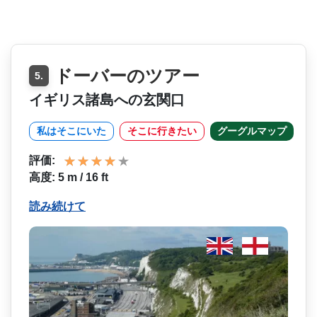
ドーバーのツアー
5.
イギリス諸島への玄関口
私はそこにいた
そこに行きたい
グーグルマップ
評価:
高度: 5 m / 16 ft
読み続けて