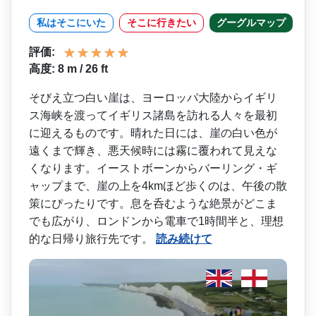
私はそこにいた
そこに行きたい
グーグルマップ
評価:
高度: 8 m / 26 ft
そびえ立つ白い崖は、ヨーロ­ッパ大陸からイギリ
ス海峡を渡ってイギリス諸島を訪­れる人々を最初
に迎えるものです。晴れた日には、崖­の白い色が
遠くまで輝き、悪天候時には霧に覆われて­見えな
くなります。イーストボーンからバーリング・­ギ
ャップまで、崖の上を4kmほど歩くのは、午後の­散
策にぴったりです。息を呑むような絶景がどこま
で­も広がり、ロンドンから電車で1時間半と、理想
的な­日帰り旅行先です。
読み続けて