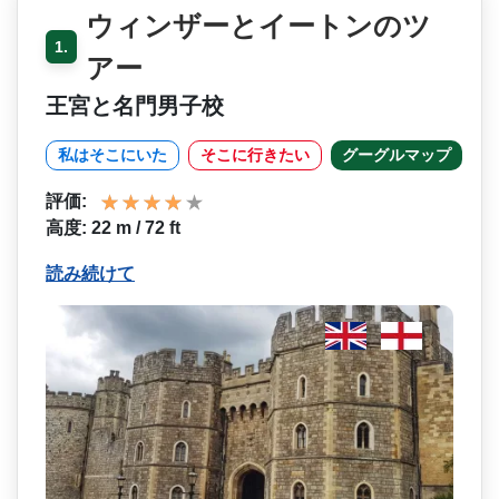
ウィンザーとイートンのツ
1.
アー
王宮と名門男子校
私はそこにいた
そこに行きたい
グーグルマップ
評価:
高度: 22 m / 72 ft
読み続けて