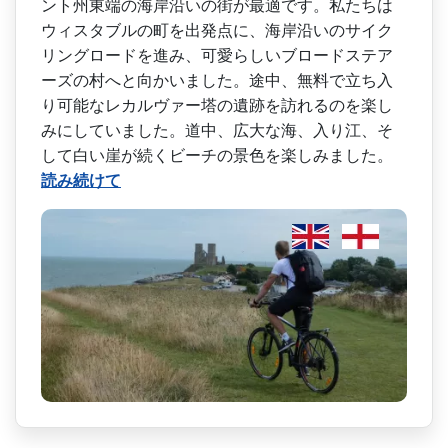
ント州東端の海岸沿いの街が最適です­。私たちは
ウィスタブルの町を出発点に、海岸沿いの­サイク
リングロードを進み、可愛らしいブロードステ­ア
ーズの村へと向かいました。途中、無料で立ち入
り­可能なレカルヴァー塔の遺跡を訪れるのを楽し
みにし­ていました。道中、広大な海、入り江、そ
して白い崖­が続くビーチの景色を楽しみました。
読み続けて