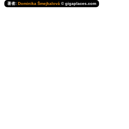
著者:
Dominika Šmejkalová
© gigaplaces.com