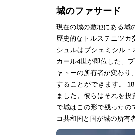
城のファサード
現在の城の敷地にある城の
歴史的なトルステニツカ交
シュルはプシェミ­シル・オ
カール4世が即位­した。
ャトーの所有者が変わり、
することができます。 1
ました。彼ら­はそれを投
で城はこの形で残ったの­で
コ共和­国と国が城の所有