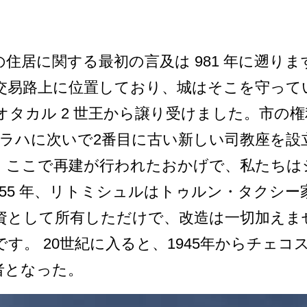
住­居に関する最初の言及は 981 年に遡りま
易路上に位置して­おり、城はそこを守っていま
タカル 2 世王から譲り受けました。市­の権
プラハに次いで2番目に古い新しい司教座を設
­ここで再建が行われたおかげで、私たちは
855 年、リトミシュルはトゥルン­・タクシ
資として所有しただけで、改造は一切加え­
す。 20世紀に入ると、1945­年からチェコ
者となった。