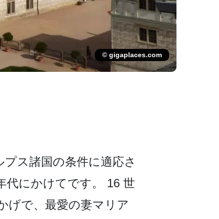
© gigaplaces.com
プス諸国の条件に­適応さ
年代にかけてです。 16 世
おかげで、最愛の妻マリア