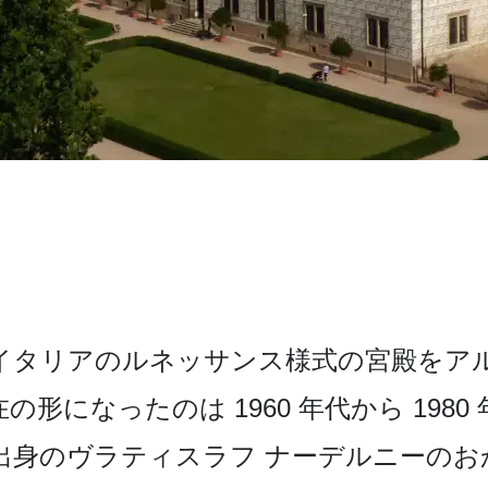
タリ­アのルネッサンス様式の宮殿をアル
形になったのは 1960 年代から 1980 
出身­のヴラティスラフ ナーデルニーの