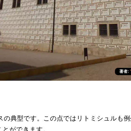
著者:
の­典型です。この点ではリトミシュルも例
ことができます。