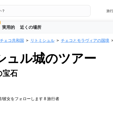
旅
実用的
近くの場所
チェコ共和国
リトミシュル
チェコとモラヴィアの国境
シュル城のツアー
の宝石
/彼女をフォローします 8 旅行者