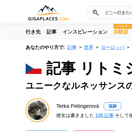
ノベルティ
行き先
記事
インスピレーション
体験談
あなたのやり方で:
記事
世界
ヨーロッパ
記事 リトミ
ユニークなルネッサンス
Terka Petingerová
追跡
彼女は書きました
106 記事
そして彼