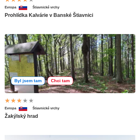
Evropa
Štiavnické vrchy
Prohlídka Kalvárie v Banské Štiavnici
Byl jsem tam
Chci tam
Evropa
Štiavnické vrchy
Žakýlský hrad