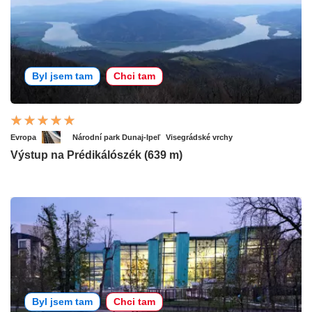
Byl jsem tam
Chci tam
Evropa
Národní park Dunaj-Ipeľ
Visegrádské vrchy
Výstup na Prédikálószék (639 m)
Byl jsem tam
Chci tam