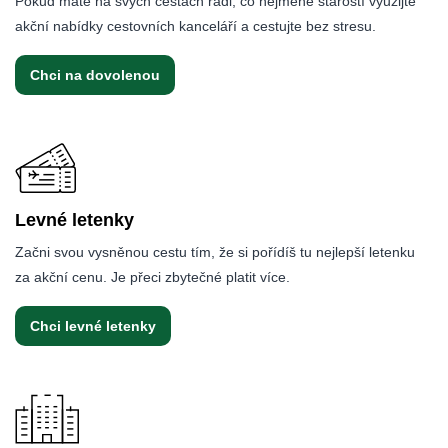
Pokud máte na svých cestách rádi, co nejméně starostí využijte
akční nabídky cestovních kanceláří a cestujte bez stresu.
Chci na dovolenou
Levné letenky
Začni svou vysněnou cestu tím, že si pořídíš tu nejlepší letenku
za akční cenu. Je přeci zbytečné platit více.
Chci levné letenky