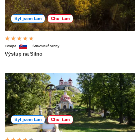
Byl jsem tam
Chci tam
Evropa
Štiavnické vrchy
Výstup na Sitno
Byl jsem tam
Chci tam