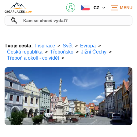
CZ
MENU
Tvoje cesta:
Inspirace
Svět
Evropa
Česká republika
Třeboňsko
Jižní Čechy
Třeboň a okolí - co vidět