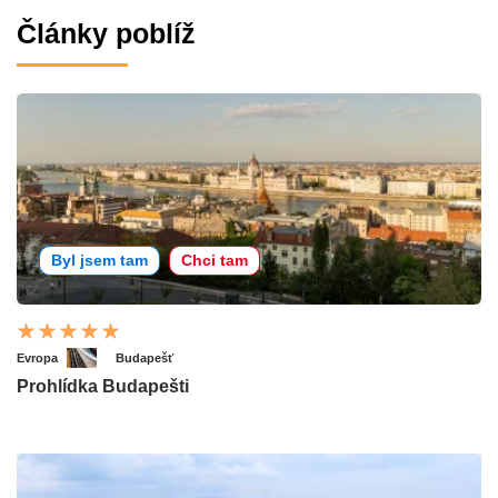
Články poblíž
Byl jsem tam
Chci tam
Evropa
Budapešť
Prohlídka Budapešti