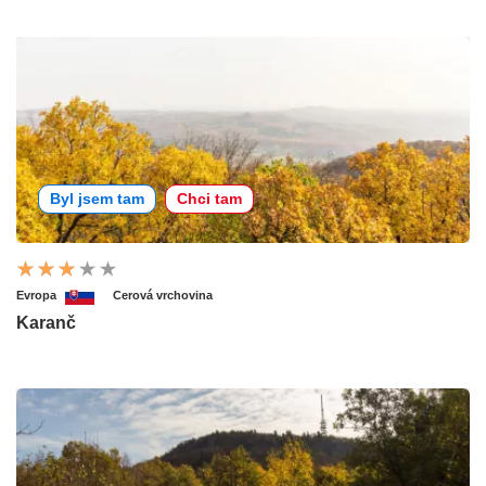
Byl jsem tam
Chci tam
Evropa
Cerová vrchovina
Karanč