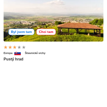
Byl jsem tam
Chci tam
Evropa
Štiavnické vrchy
Pustý hrad