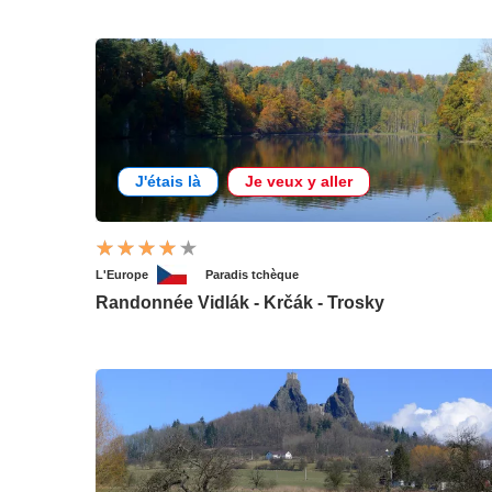
J'étais là
Je veux y aller
L'Europe
Paradis tchèque
Randonnée Vidlák - Krčák - Trosky