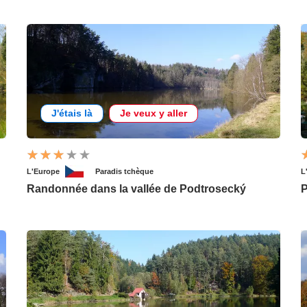
J'étais là
Je veux y aller
L'Europe
Paradis tchèque
L
Randonnée dans la vallée de Podtrosecký
P