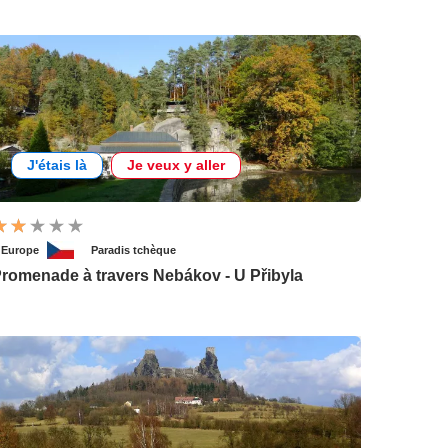
J'étais là
Je veux y aller
'Europe
Paradis tchèque
romenade à travers Nebákov - U Přibyla