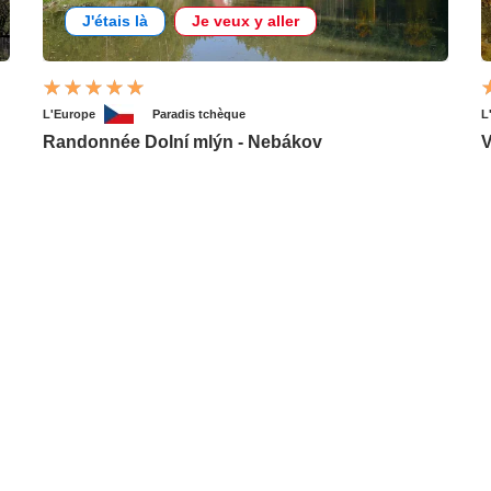
J'étais là
Je veux y aller
L'Europe
Paradis tchèque
L
Randonnée Dolní mlýn - Nebákov
V