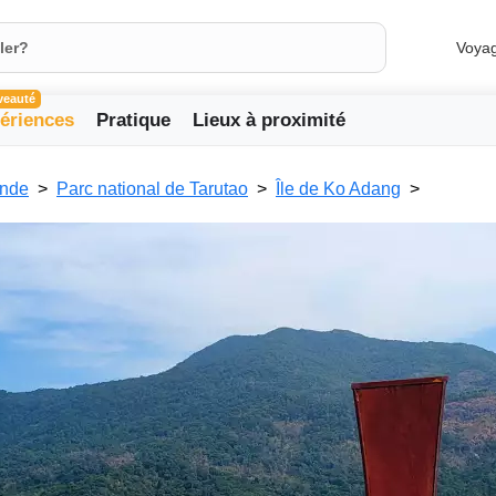
Voya
veauté
ériences
Pratique
Lieux à proximité
ande
Parc national de Tarutao
Île de Ko Adang