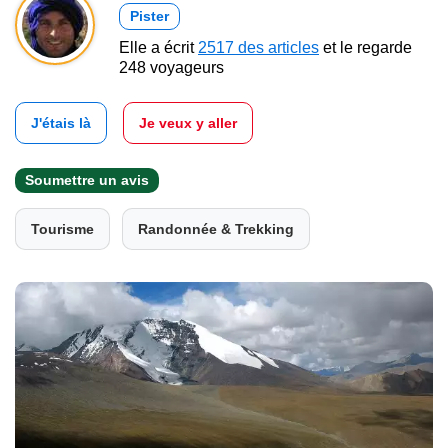
Pister
Elle a écrit
2517 des articles
et le regarde
248 voyageurs
J'étais là
Je veux y aller
Soumettre un avis
Tourisme
Randonnée & Trekking