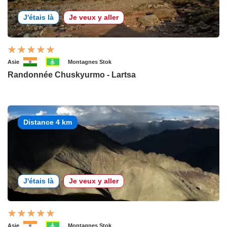
J'étais là
Je veux y aller
Asie
Montagnes Stok
Randonnée Chuskyurmo - Lartsa
Distance 4 km
J'étais là
Je veux y aller
Asie
Montagnes Stok