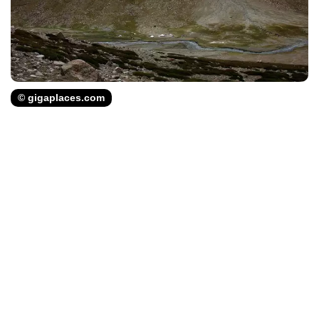
© gigaplaces.com