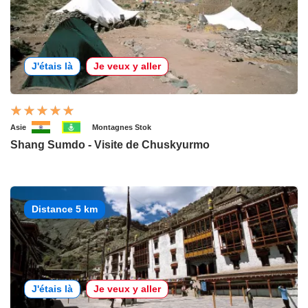
J'étais là
Je veux y aller
Asie
Montagnes Stok
Shang Sumdo - Visite de Chuskyurmo
Distance 5 km
J'étais là
Je veux y aller