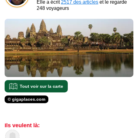
Elle a écrit
2517 des articles
et le regarde
248 voyageurs
Tout voir sur la carte
© gigaplaces.com
Ils veulent là: