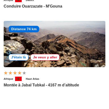
Afrique
Dadès
Conduire Ouarzazate - M'Gouna
Distance 74 km
J'étais là
Je veux y aller
Afrique
Haut Atlas
Montée à Jabal Tubkal - 4167 m d'altitude