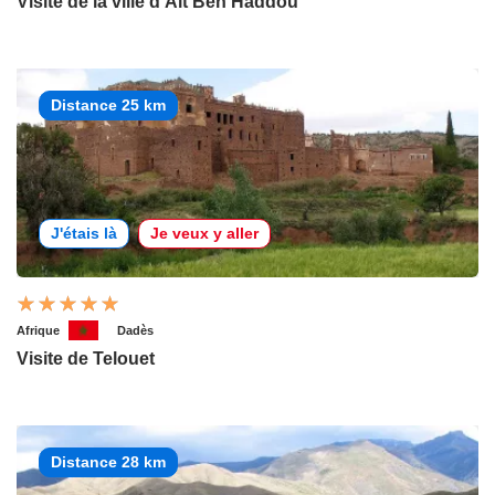
Visite de la ville d'Ait Ben Haddou
Distance 25 km
J'étais là
Je veux y aller
Afrique
Dadès
Visite de Telouet
Distance 28 km