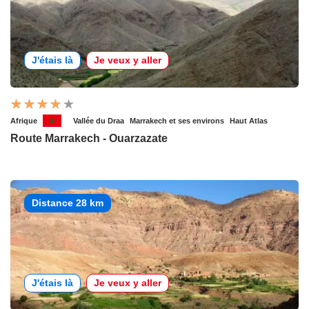
J'étais là
Je veux y aller
Afrique
Vallée du Draa
Marrakech et ses environs
Haut Atlas
Route Marrakech - Ouarzazate
Distance 28 km
J'étais là
Je veux y aller