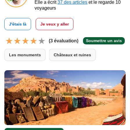
Elle a écrit
37 des articles
et le regarde 10
voyageurs
J'étais là
Je veux y aller
(3 évaluation)
Soumettre un avis
Les monuments
Châteaux et ruines