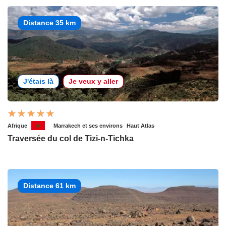
Distance 35 km
J'étais là
Je veux y aller
Afrique
Marrakech et ses environs
Haut Atlas
Traversée du col de Tizi-n-Tichka
Distance 61 km