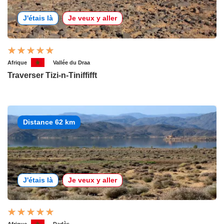
J'étais là
Je veux y aller
Afrique
Vallée du Draa
Traverser Tizi-n-Tiniffifft
Distance 62 km
J'étais là
Je veux y aller