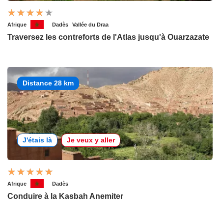
Afrique
Dadès
Vallée du Draa
Traversez les contreforts de l'Atlas jusqu'à Ouarzazate
Distance 28 km
J'étais là
Je veux y aller
Afrique
Dadès
Conduire à la Kasbah Anemiter