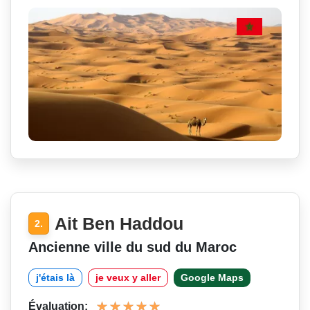
Ait Ben Haddou
2.
Ancienne ville du sud du Maroc
j'étais là
je veux y aller
Google Maps
Évaluation: