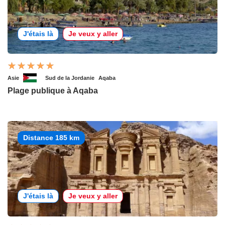
J'étais là
Je veux y aller
Asie
Sud de la Jordanie
Aqaba
Plage publique à Aqaba
Distance 185 km
J'étais là
Je veux y aller