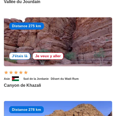
Vallée du Jourdain
Distance 275 km
J'étais là
Je veux y aller
Asie
Sud de la Jordanie
Désert du Wadi Rum
Canyon de Khazali
Distance 278 km