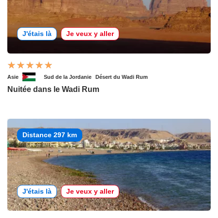
J'étais là
Je veux y aller
Asie
Sud de la Jordanie
Désert du Wadi Rum
Nuitée dans le Wadi Rum
Distance 297 km
J'étais là
Je veux y aller