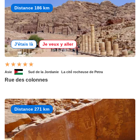
Distance 186 km
J'étais là
Je veux y aller
Asie
Sud de la Jordanie
La cité rocheuse de Petra
Rue des colonnes
Distance 271 km