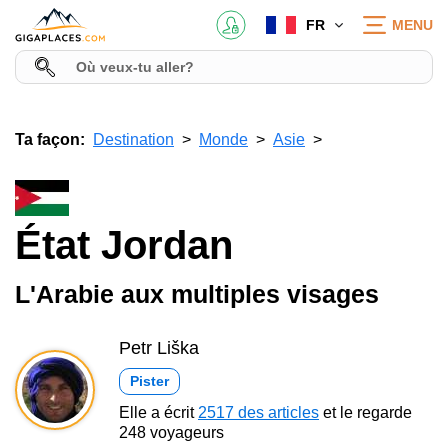
FR
MENU
Ta façon:
Destination
Monde
Asie
État Jordan
L'Arabie aux multiples visages
Petr Liška
Pister
Elle a écrit
2517 des articles
et le regarde
248 voyageurs