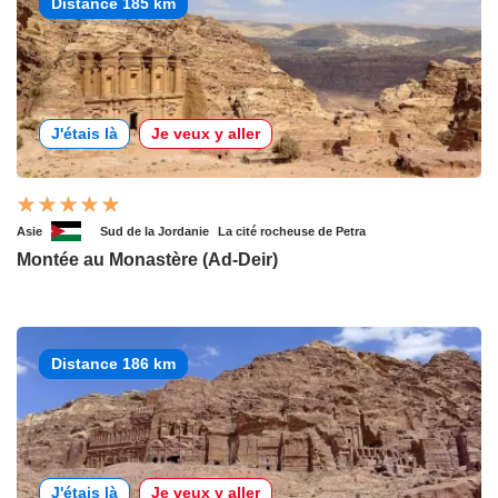
Distance 185 km
J'étais là
Je veux y aller
Asie
Sud de la Jordanie
La cité rocheuse de Petra
Montée au Monastère (Ad-Deir)
Distance 186 km
J'étais là
Je veux y aller