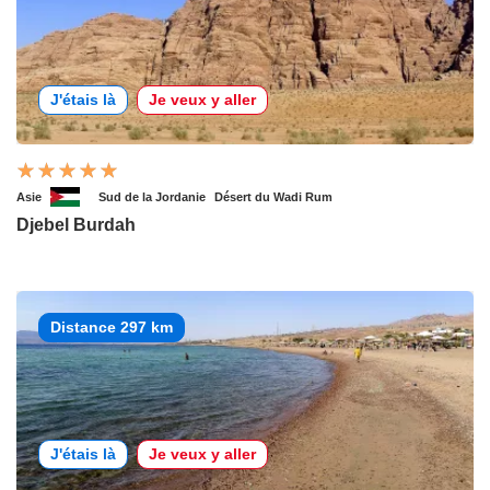
J'étais là
Je veux y aller
Asie
Sud de la Jordanie
Désert du Wadi Rum
Djebel Burdah
Distance 297 km
J'étais là
Je veux y aller