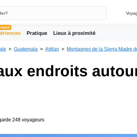
Voya
veauté
ériences
Pratique
Lieux à proximité
ale
Guatemala
Atitlan
Montagnes de la Sierra Madre 
ux endroits autour
egarde 248 voyageurs