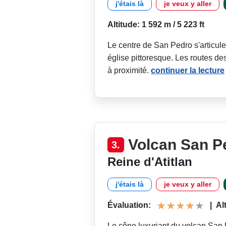
j'étais là
je veux y aller
Altitude: 1 592 m / 5 223 ft
Le centre de San Pedro s'articule
église pittoresque. Les routes de
à proximité.
continuer la lecture
Volcan San P
3.
Reine d'Atitlan
j'étais là
je veux y aller
Évaluation:
|
Al
Le cône luxuriant du volcan San 