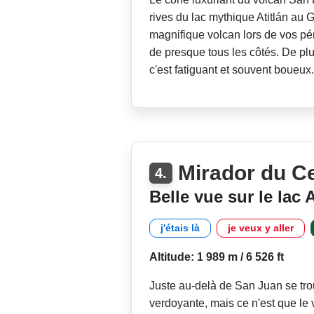
rives du lac mythique Atitlán au 
magnifique volcan lors de vos pér
de presque tous les côtés. De plu
c'est fatiguant et souvent boueux
Mirador du C
4.
Belle vue sur le lac A
j'étais là
je veux y aller
Altitude: 1 989 m / 6 526 ft
Juste au-delà de San Juan se tr
verdoyante, mais ce n'est que le