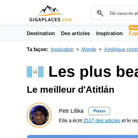
Nou
Destination
Des articles
Inspiration
Exp
Ta façon:
Inspiration
Monde
Amérique centr
Les plus bea
Le meilleur d'Atitlán
Petr Liška
Pister
Elle a écrit
2517 des articles
et le r