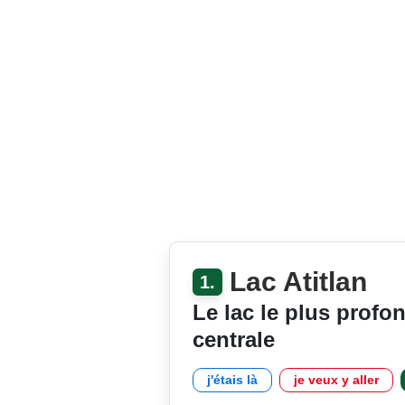
Lac Atitlan
1.
Le lac le plus prof
centrale
j'étais là
je veux y aller