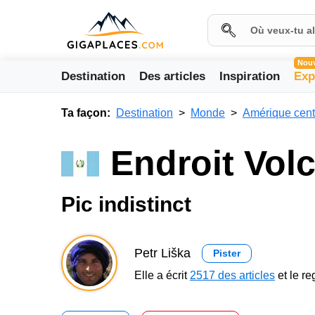
Nou
Destination
Des articles
Inspiration
Exp
Ta façon:
Destination
Monde
Amérique cent
Endroit Vol
Pic indistinct
Petr Liška
Pister
Elle a écrit
2517 des articles
et le r