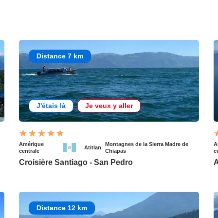
Distance 7 km
J'étais là
Je veux y aller
Amérique
Montagnes de la Sierra Madre de
A
Atitlan
centrale
Chiapas
c
Croisière Santiago - San Pedro
A
Distance 12 km