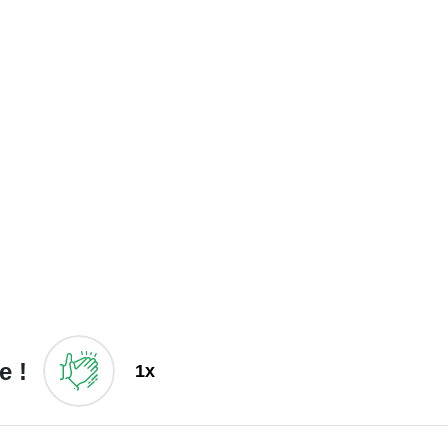
e !
1x