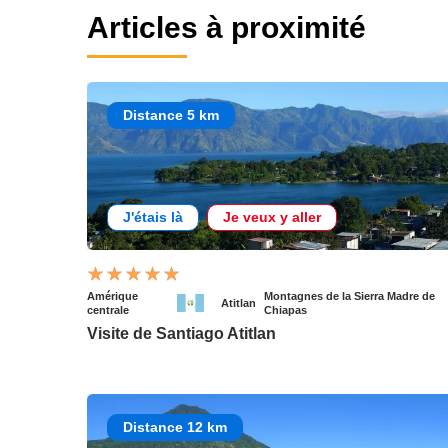
Articles à proximité
Distance 5 km
J'étais là
Je veux y aller
Amérique
Montagnes de la Sierra Madre de
Atitlan
centrale
Chiapas
Visite de Santiago Atitlan
Distance 12 km