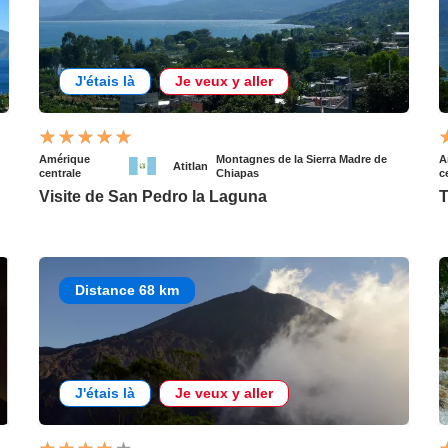
J'étais là
Je veux y aller
Amérique
Montagnes de la Sierra Madre de
A
Atitlan
centrale
Chiapas
c
Visite de San Pedro la Laguna
T
Distance 68 km
J'étais là
Je veux y aller