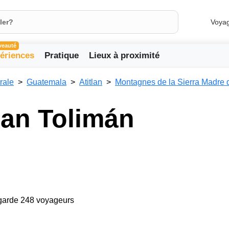
Voya
veauté
ériences
Pratique
Lieux à proximité
rale
Guatemala
Atitlan
Montagnes de la Sierra Madre
can Tolimán
egarde 248 voyageurs