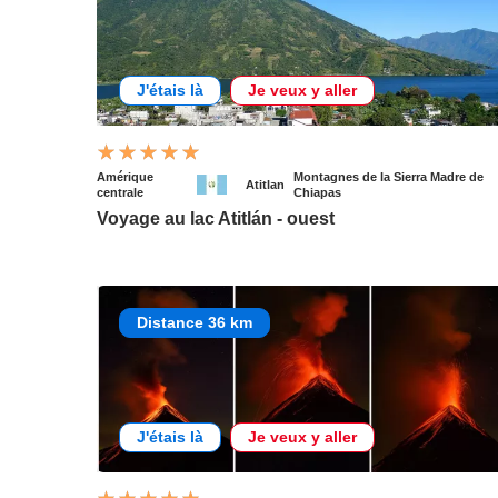
J'étais là
Je veux y aller
Amérique
Montagnes de la Sierra Madre de
Atitlan
centrale
Chiapas
Voyage au lac Atitlán - ouest
Distance 36 km
J'étais là
Je veux y aller