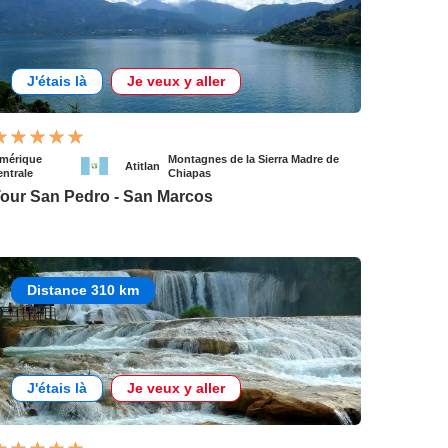
J'étais là
Je veux y aller
mérique
Montagnes de la Sierra Madre de
Atitlan
entrale
Chiapas
our San Pedro - San Marcos
Distance 310 km
J'étais là
Je veux y aller