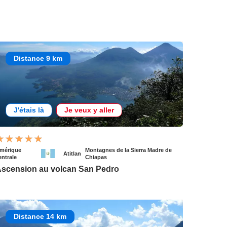
Distance 9 km
J'étais là
Je veux y aller
mérique
Montagnes de la Sierra Madre de
Atitlan
entrale
Chiapas
scension au volcan San Pedro
Distance 14 km