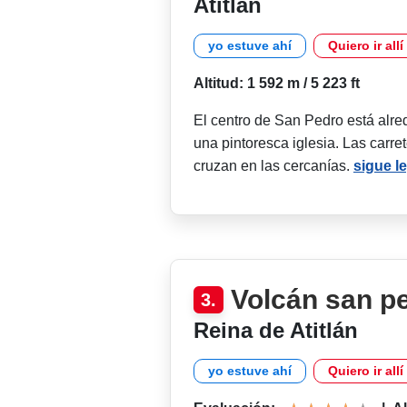
Atitlán
yo estuve ahí
Quiero ir allí
Altitud: 1 592 m / 5 223 ft
El centro de San Pedro está alr
una pintoresca iglesia. Las carr
cruzan en las cercanías.
sigue l
Volcán san p
3.
Reina de Atitlán
yo estuve ahí
Quiero ir allí