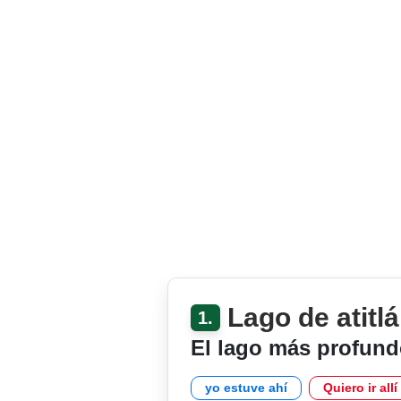
Lago de atitl
1.
El lago más profund
yo estuve ahí
Quiero ir allí