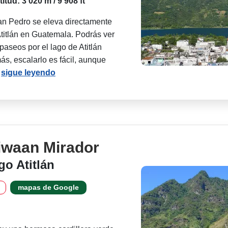
titud: 3 020 m / 9 908 ft
an Pedro se eleva directamente
 Atitlán en Guatemala. Podrás ver
paseos por el lago de Atitlán
ás, escalarlo es fácil, aunque
.
sigue leyendo
iwaan Mirador
go Atitlán
mapas de Google