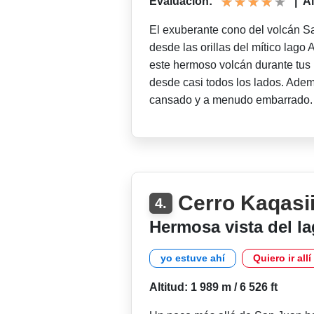
Evaluación:
|
Al
El exuberante cono del volcán S
desde las orillas del mítico lago
este hermoso volcán durante tus 
desde casi todos los lados. Adem
cansado y a menudo embarrado
Cerro Kaqasi
4.
Hermosa vista del la
yo estuve ahí
Quiero ir allí
Altitud: 1 989 m / 6 526 ft