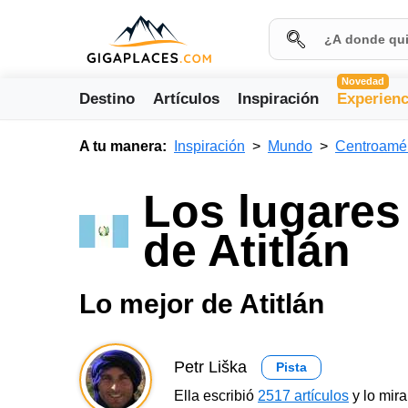
Novedad
Destino
Artículos
Inspiración
Experienc
A tu manera:
Inspiración
Mundo
Centroamé
Los lugares
de Atitlán
Lo mejor de Atitlán
Petr Liška
Pista
Ella escribió
2517 artículos
y lo mir