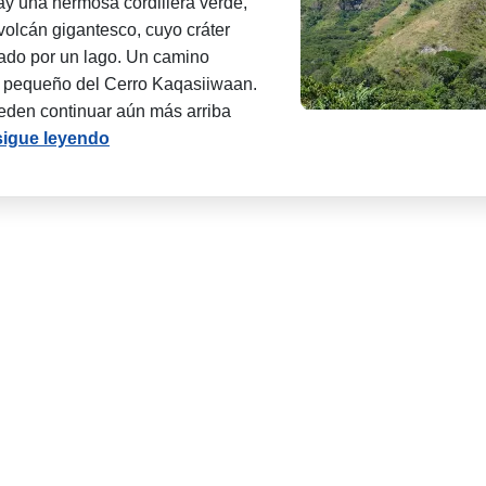
y una hermosa cordillera verde,
volcán gigantesco, cuyo cráter
ado por un lago. Un camino
s pequeño del Cerro Kaqasiiwaan.
eden continuar aún más arriba
sigue leyendo