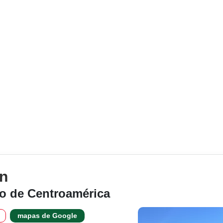
án
o de Centroamérica
mapas de Google