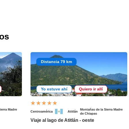
dos
Distancia 79 km
Yo estuve ahí
Quiero ir allí
ierra Madre
Montañas de la Sierra Madre
Centroamérica
Atitlán
de Chiapas
Viaje al lago de Atitlán - oeste