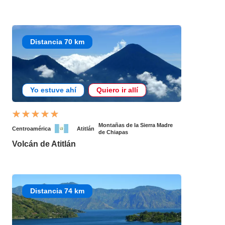
Distancia 70 km
Yo estuve ahí
Quiero ir allí
Montañas de la Sierra Madre
Centroamérica
Atitlán
de Chiapas
Volcán de Atitlán
Distancia 74 km