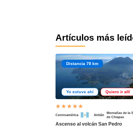
Artículos más leí
Distancia 78 km
Yo estuve ahí
Quiero ir allí
Montañas de la S
Centroamérica
Atitlán
de Chiapas
Ascenso al volcán San Pedro