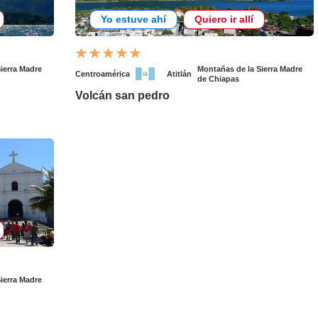
Yo estuve ahí
Quiero ir allí
ierra Madre
Montañas de la Sierra Madre
Centroamérica
Atitlán
de Chiapas
Volcán san pedro
ierra Madre