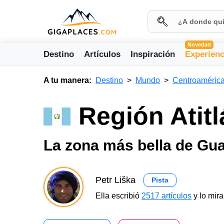
Novedad
Destino
Artículos
Inspiración
Experienc
A tu manera:
Destino
Mundo
Centroaméric
Región Atit
La zona más bella de Gu
Petr Liška
Pista
Ella escribió
2517 artículos
y lo mir