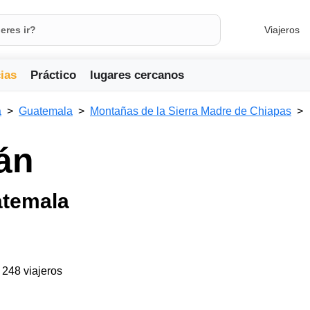
Viajeros
ias
Práctico
lugares cercanos
a
Guatemala
Montañas de la Sierra Madre de Chiapas
lán
atemala
a 248 viajeros