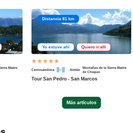
Distancia 81 km
Yo estuve ahí
Quiero ir allí
ierra Madre
Montañas de la Sierra Madre
Centroamérica
Atitlán
de Chiapas
Tour San Pedro - San Marcos
Más artículos
os