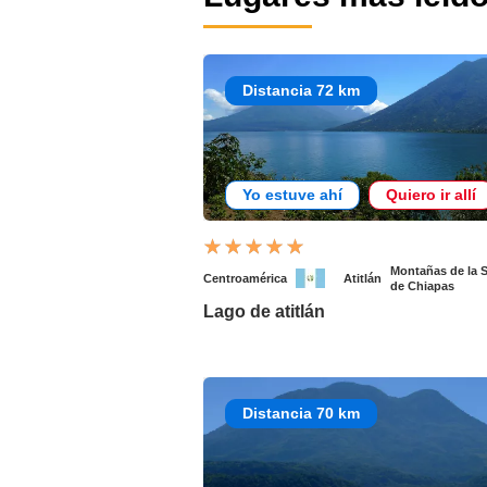
Distancia 72 km
Yo estuve ahí
Quiero ir allí
Montañas de la S
Centroamérica
Atitlán
de Chiapas
Lago de atitlán
Distancia 70 km