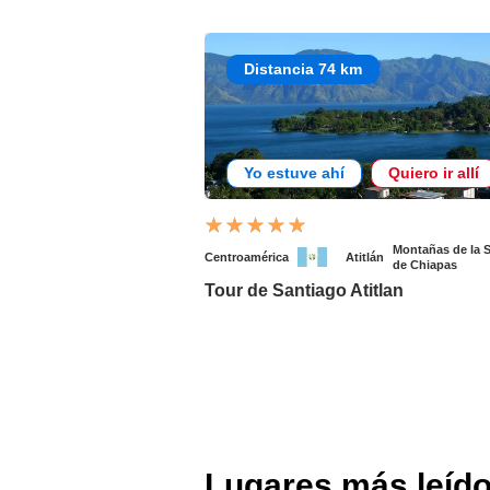
Distancia 74 km
Yo estuve ahí
Quiero ir allí
Montañas de la S
Centroamérica
Atitlán
de Chiapas
Tour de Santiago Atitlan
Lugares más leíd