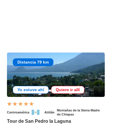
Distancia 79 km
Yo estuve ahí
Quiero ir allí
Montañas de la Sierra Madre
Centroamérica
Atitlán
de Chiapas
Tour de San Pedro la Laguna