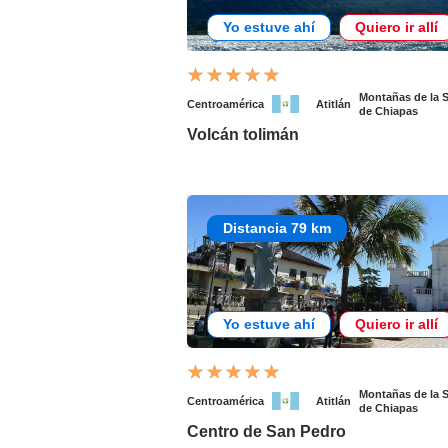
Yo estuve ahí
Quiero ir allí
Montañas de la S
Centroamérica
Atitlán
de Chiapas
Volcán tolimán
Distancia 79 km
Yo estuve ahí
Quiero ir allí
Montañas de la S
Centroamérica
Atitlán
de Chiapas
Centro de San Pedro