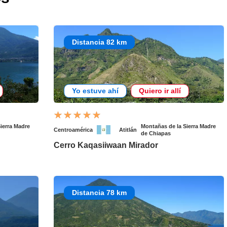
Distancia 82 km
Yo estuve ahí
Quiero ir allí
ierra Madre
Montañas de la Sierra Madre
Centroamérica
Atitlán
de Chiapas
Cerro Kaqasiiwaan Mirador
Distancia 78 km