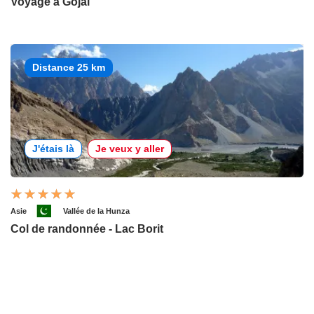
Voyage à Gojal
Distance 25 km
J'étais là
Je veux y aller
Asie
Vallée de la Hunza
Col de randonnée - Lac Borit