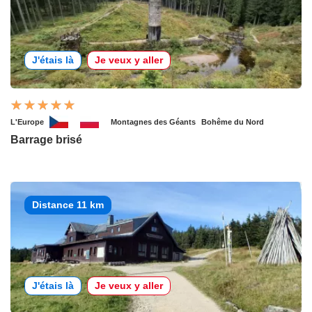
J'étais là
Je veux y aller
L'Europe
Montagnes des Géants
Bohême du Nord
Barrage brisé
Distance 11 km
J'étais là
Je veux y aller