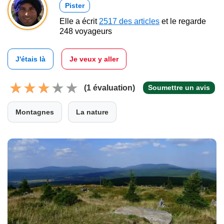
Pister
Elle a écrit
2517 des articles
et le regarde
248 voyageurs
J'étais là
Je veux y aller
(1 évaluation)
Soumettre un avis
Montagnes
La nature