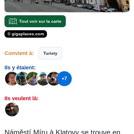
Tout voir sur la carte
© gigaplaces.com
Convient à:
Turisty
Ils y étaient:
+7
Ils veulent là:
Náměstí Míru à Klatovy se trouve en