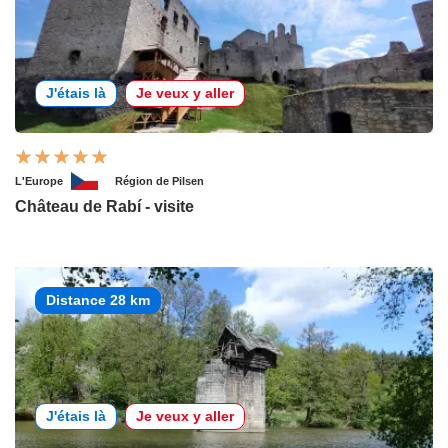
J'étais là
Je veux y aller
L'Europe
Région de Pilsen
Château de Rabí - visite
Distance 28 km
J'étais là
Je veux y aller