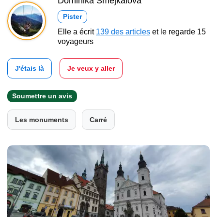
Dominika Šmejkalová
Pister
Elle a écrit
139 des articles
et le regarde 15
voyageurs
J'étais là
Je veux y aller
Soumettre un avis
Les monuments
Carré