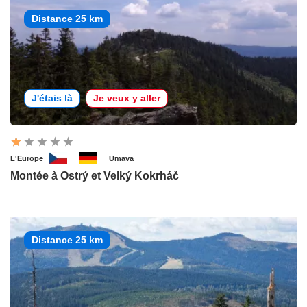
Distance 25 km
J'étais là
Je veux y aller
L'Europe
Umava
Montée à Ostrý et Velký Kokrháč
Distance 25 km