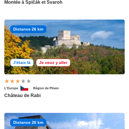
Montée à Špičák et Svaroh
Distance 26 km
J'étais là
Je veux y aller
L'Europe
Région de Pilsen
Château de Rabi
Distance 26 km