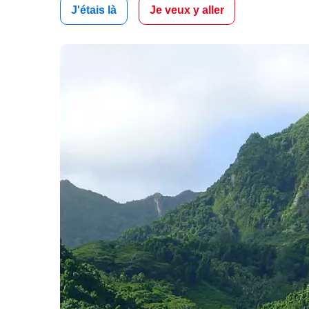
J'étais là
Je veux y aller