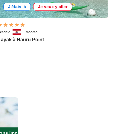
J'étais là
Je veux y aller
céanie
Moorea
ayak à Hauru Point
ions importantes