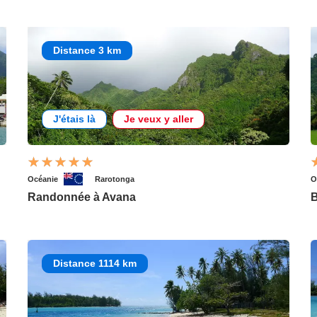
Distance 3 km
J'étais là
Je veux y aller
Océanie
Rarotonga
O
Randonnée à Avana
B
Distance 1114 km