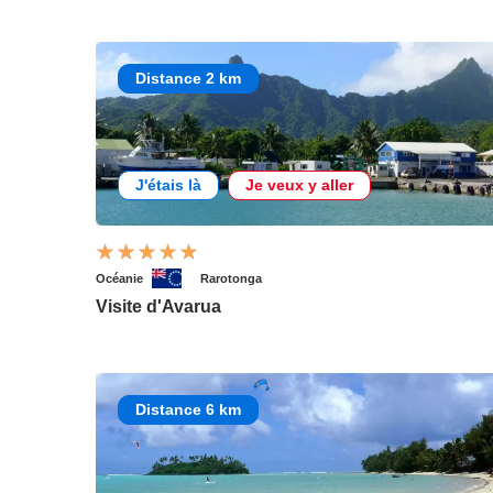
Distance 2 km
J'étais là
Je veux y aller
Océanie
Rarotonga
Visite d'Avarua
Distance 6 km