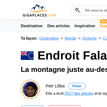
Nou
Destination
Des articles
Inspiration
Exp
Ta façon:
Destination
Monde
Océanie
Cu
Endroit Fal
La montagne juste au-des
Petr Liška
Pister
Elle a écrit
2517 des articles
et le r