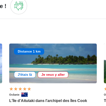
e !
Distance 1 km
J'étais là
Je veux y aller
Océanie
O
L'île d'Aitutaki dans l'archipel des îles Cook
T