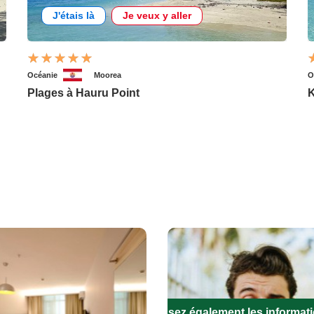
J'étais là
Je veux y aller
Océanie
Moorea
O
Plages à Hauru Point
K
Remplissez également les informat