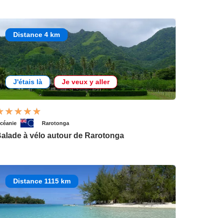
Distance 4 km
J'étais là
Je veux y aller
céanie
Rarotonga
alade à vélo autour de Rarotonga
Distance 1115 km