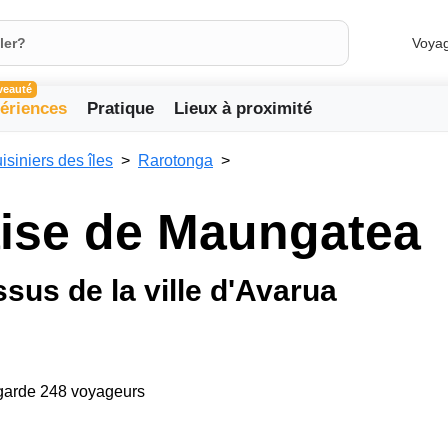
Voya
veauté
ériences
Pratique
Lieux à proximité
isiniers des îles
Rarotonga
aise de Maungatea
sus de la ville d'Avarua
egarde 248 voyageurs