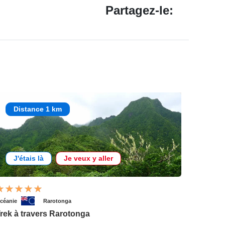
Partagez-le:
Distance 1 km
J'étais là
Je veux y aller
céanie
Rarotonga
rek à travers Rarotonga