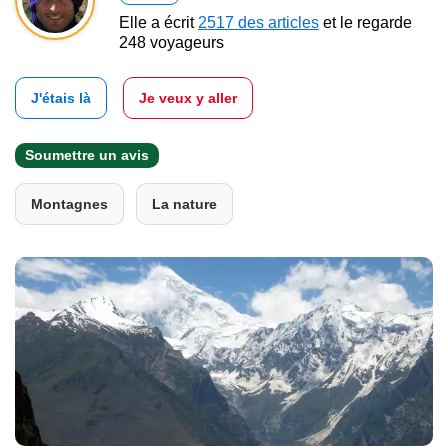
Elle a écrit
2517 des articles
et le regarde
248 voyageurs
J'étais là
Je veux y aller
Soumettre un avis
Montagnes
La nature