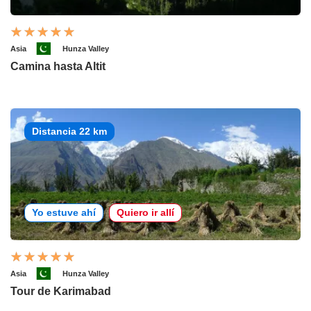
Asia
Hunza Valley
Camina hasta Altit
Distancia 22 km
Yo estuve ahí
Quiero ir allí
Asia
Hunza Valley
Tour de Karimabad