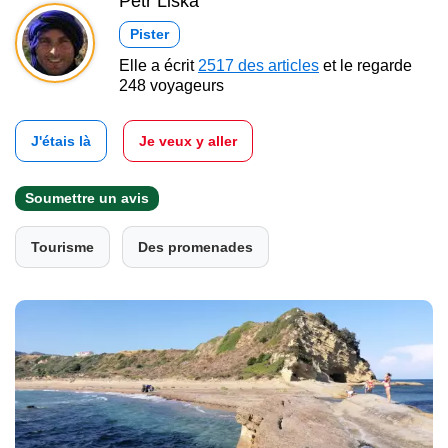
Petr Liška
Pister
Elle a écrit
2517 des articles
et le regarde
248 voyageurs
J'étais là
Je veux y aller
Soumettre un avis
Tourisme
Des promenades