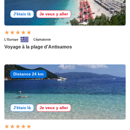
J'étais là
Je veux y aller
L'Europe
Céphalonie
Voyage à la plage d'Antisamos
Distance 24 km
J'étais là
Je veux y aller