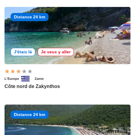
Distance 24 km
J'étais là
Je veux y aller
L'Europe
Zante
Côte nord de Zakynthos
Distance 24 km