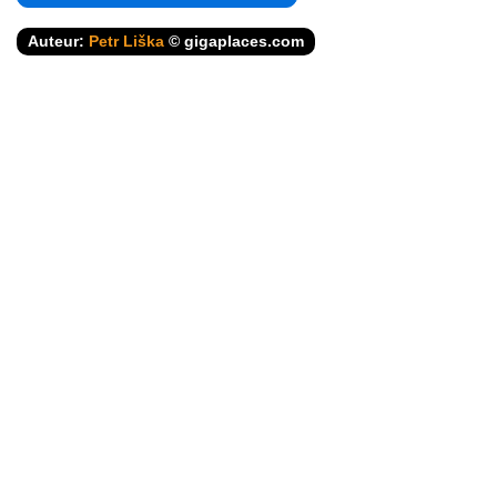
Auteur:
Petr Liška
© gigaplaces.com