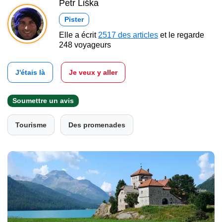
Petr Liška
Pister
Elle a écrit
2517 des articles
et le regarde
248 voyageurs
J'étais là
Je veux y aller
Soumettre un avis
Tourisme
Des promenades