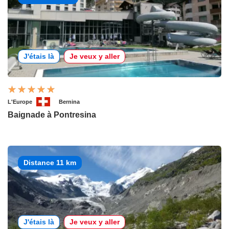
J'étais là
Je veux y aller
L'Europe
Bernina
Baignade à Pontresina
Distance 11 km
J'étais là
Je veux y aller