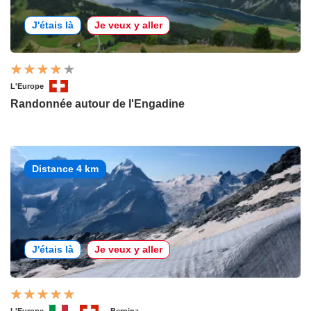
J'étais là
Je veux y aller
L'Europe
Randonnée autour de l'Engadine
Distance 4 km
J'étais là
Je veux y aller
L'Europe
Bernina