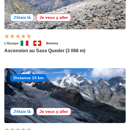
J'étais là
Je veux y aller
L'Europe
Bernina
Ascension au Sass Queder (3 066 m)
Distance 14 km
J'étais là
Je veux y aller