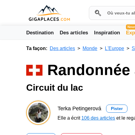
Nou
Destination
Des articles
Inspiration
Exp
Ta façon:
Des articles
Monde
L'Europe
S
Randonnée a
Circuit du lac
Terka Petingerová
Pister
Elle a écrit
106 des articles
et le re