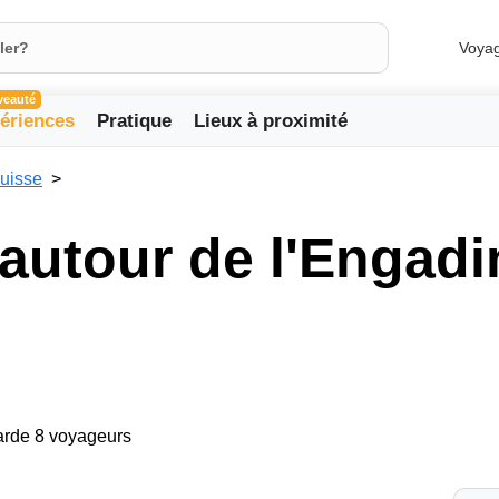
Voya
veauté
ériences
Pratique
Lieux à proximité
uisse
utour de l'Engadi
garde 8 voyageurs