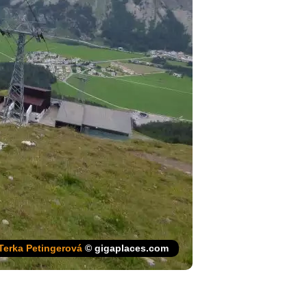
Terka Petingerová
© gigaplaces.com