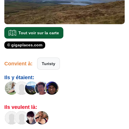
Tout voir sur la carte
© gigaplaces.com
Convient à:
Turisty
Ils y étaient:
Ils veulent là: