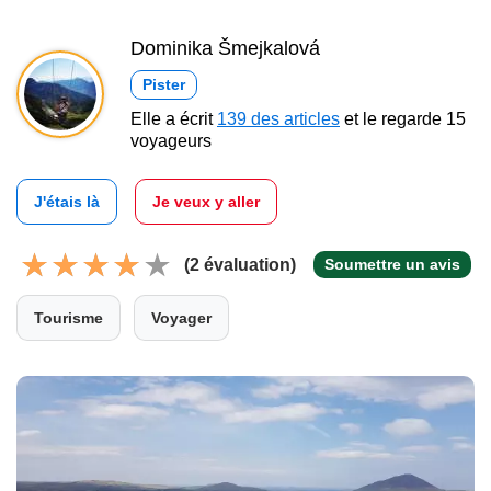
Dominika Šmejkalová
Pister
Elle a écrit
139 des articles
et le regarde 15
voyageurs
J'étais là
Je veux y aller
(2 évaluation)
Soumettre un avis
Tourisme
Voyager