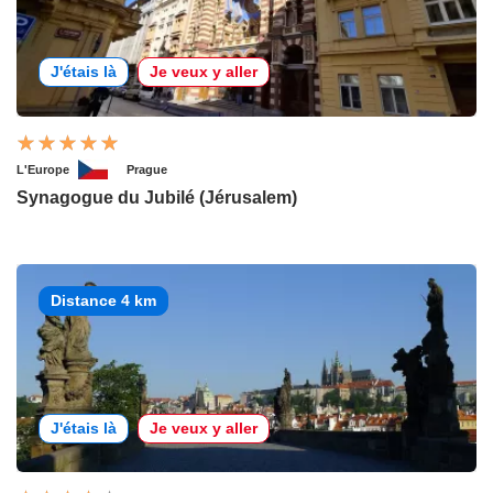
J'étais là
Je veux y aller
L'Europe
Prague
Synagogue du Jubilé (Jérusalem)
Distance 4 km
J'étais là
Je veux y aller