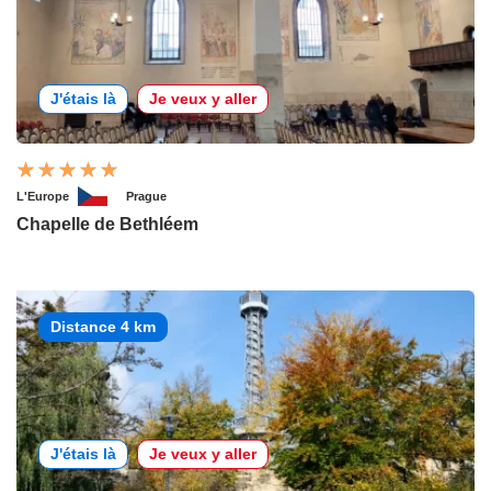
J'étais là
Je veux y aller
L'Europe
Prague
Chapelle de Bethléem
Distance 4 km
J'étais là
Je veux y aller