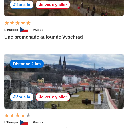
J'étais là
Je veux y aller
L'Europe
Prague
Une promenade autour de Vyšehrad
Distance 2 km
J'étais là
Je veux y aller
L'Europe
Prague