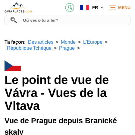
FR
MENU
Ta façon:
Des articles
Monde
L'Europe
République Tchèque
Prague
Le point de vue de
Vávra - Vues de la
Vltava
Vue de Prague depuis Branické
skaly