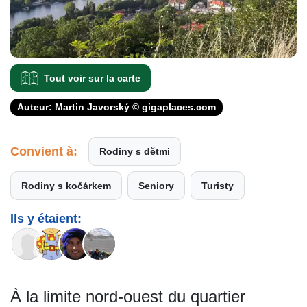
Tout voir sur la carte
Auteur: Martin Javorský © gigaplaces.com
Convient à:
Rodiny s dětmi
Rodiny s kočárkem
Seniory
Turisty
Ils y étaient:
À la limite nord-ouest du quartier