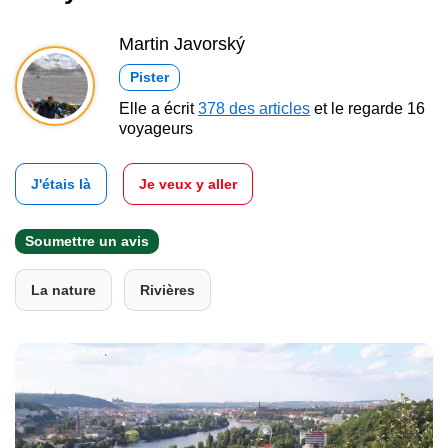
Martin Javorský
Pister
Elle a écrit
378 des articles
et le regarde 16
voyageurs
J'étais là
Je veux y aller
Soumettre un avis
La nature
Rivières