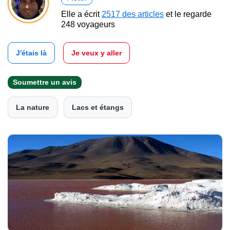
Elle a écrit
2517 des articles
et le regarde
248 voyageurs
J'étais là
Je veux y aller
Soumettre un avis
La nature
Lacs et étangs