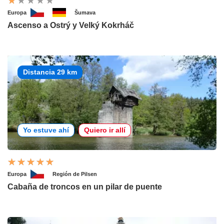
Europa
Šumava
Ascenso a Ostrý y Velký Kokrháč
Distancia 29 km
Yo estuve ahí
Quiero ir allí
Europa
Región de Pilsen
Cabaña de troncos en un pilar de puente