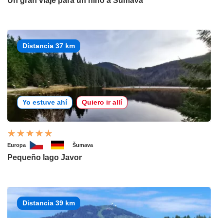
Un gran viaje para un niño a Šumava
Distancia 37 km
Yo estuve ahí
Quiero ir allí
Europa
Šumava
Pequeño lago Javor
Distancia 39 km