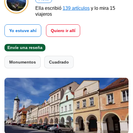
Ella escribió
139 artículos
y lo mira 15
viajeros
Yo estuve ahí
Quiero ir allí
Envíe una reseña
Monumentos
Cuadrado