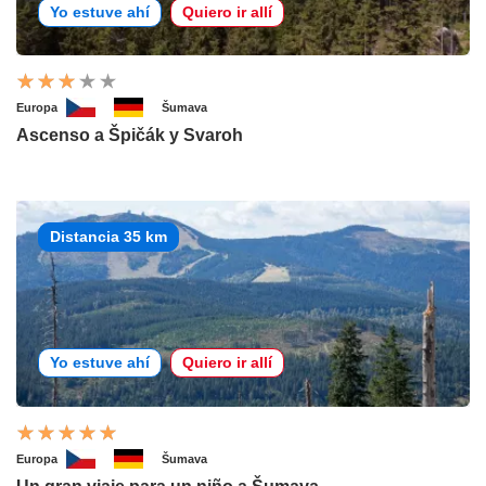
Yo estuve ahí
Quiero ir allí
Europa
Šumava
Ascenso a Špičák y Svaroh
Distancia 35 km
Yo estuve ahí
Quiero ir allí
Europa
Šumava