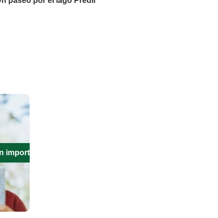
n paseo por el lago Predil
n importante