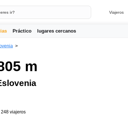
Viajeros
ias
Práctico
lugares cercanos
ovenia
805 m
Eslovenia
a 248 viajeros