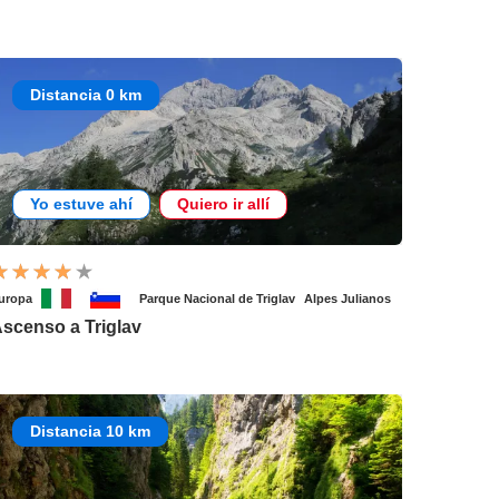
Distancia 0 km
Yo estuve ahí
Quiero ir allí
uropa
Parque Nacional de Triglav
Alpes Julianos
scenso a Triglav
Distancia 10 km