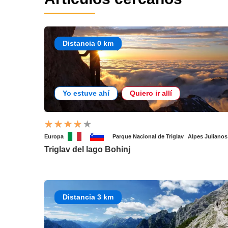
Distancia 0 km
Yo estuve ahí
Quiero ir allí
Europa
Parque Nacional de Triglav
Alpes Julianos
Triglav del lago Bohinj
Distancia 3 km