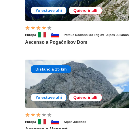
Yo estuve ahí
Quiero ir allí
Europa
Parque Nacional de Triglav
Alpes Julianos
Ascenso a Pogačnikov Dom
Distancia 15 km
Yo estuve ahí
Quiero ir allí
Europa
Alpes Julianos