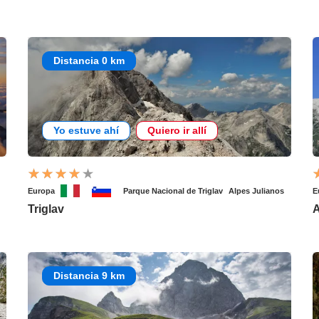
Distancia 0 km
Yo estuve ahí
Quiero ir allí
Europa
Parque Nacional de Triglav
Alpes Julianos
E
Triglav
A
Distancia 9 km