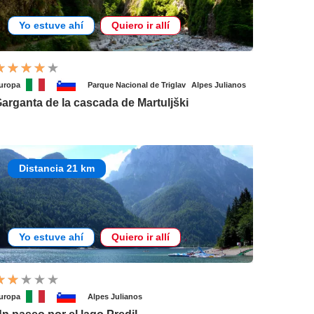
Yo estuve ahí
Quiero ir allí
uropa
Parque Nacional de Triglav
Alpes Julianos
arganta de la cascada de Martuljški
Distancia 21 km
Yo estuve ahí
Quiero ir allí
uropa
Alpes Julianos