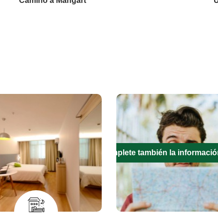
Camino a Mangart
U
Complete también la informació