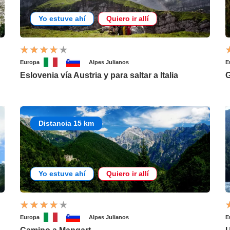
Yo estuve ahí
Quiero ir allí
Europa
Alpes Julianos
E
Eslovenia vía Austria y para saltar a Italia
G
Distancia 15 km
Yo estuve ahí
Quiero ir allí
Europa
Alpes Julianos
E