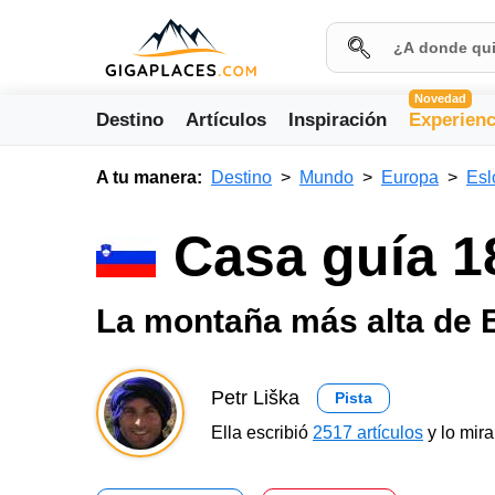
Novedad
Destino
Artículos
Inspiración
Experienc
A tu manera:
Destino
Mundo
Europa
Esl
Casa guía 1
La montaña más alta de 
Petr Liška
Pista
Ella escribió
2517 artículos
y lo mir