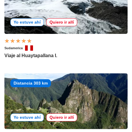
Yo estuve ahí
Quiero ir allí
Sudamerica
Viaje al Huaytapallana I.
Distancia 303 km
Yo estuve ahí
Quiero ir allí