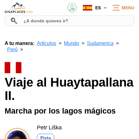
ES
MENU
A tu manera:
Artículos
Mundo
Sudamerica
Perú
Viaje al Huaytapallana
II.
Marcha por los lagos mágicos
Petr Liška
Pista