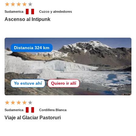
Sudamerica
Cuzco y alrededores
Ascenso al Intipunk
Distancia 324 km
Yo estuve ahí
Quiero ir allí
Sudamerica
Cordillera Blanca
Viaje al Glaciar Pastoruri