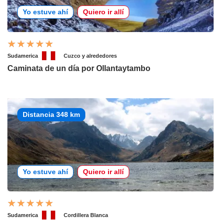
Yo estuve ahí
Quiero ir allí
Sudamerica
Cuzco y alrededores
Caminata de un día por Ollantaytambo
Distancia 348 km
Yo estuve ahí
Quiero ir allí
Sudamerica
Cordillera Blanca