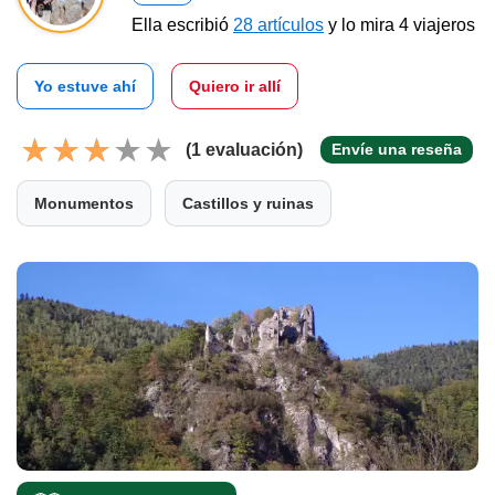
Ella escribió
28 artículos
y lo mira 4 viajeros
Yo estuve ahí
Quiero ir allí
(1 evaluación)
Envíe una reseña
Monumentos
Castillos y ruinas