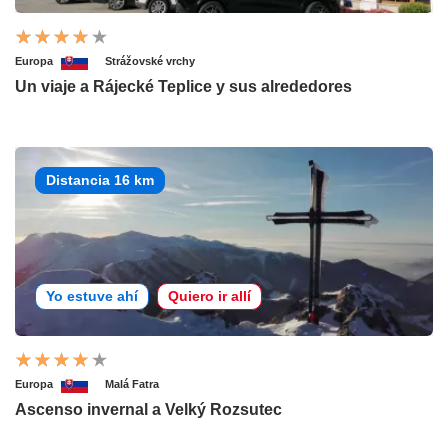
Europa
Strážovské vrchy
Un viaje a Rájecké Teplice y sus alrededores
Distancia 16 km
Yo estuve ahí
Quiero ir allí
Europa
Malá Fatra
Ascenso invernal a Velký Rozsutec