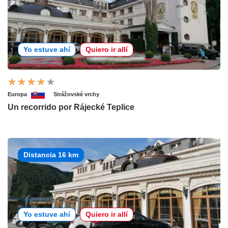
Yo estuve ahí
Quiero ir allí
Europa
Strážovské vrchy
Un recorrido por Rájecké Teplice
Distancia 16 km
Yo estuve ahí
Quiero ir allí