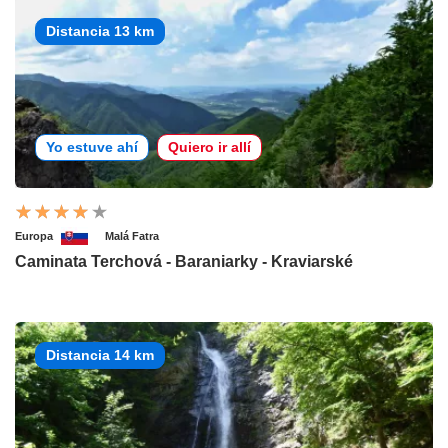
Distancia 13 km
Yo estuve ahí
Quiero ir allí
Europa
Malá Fatra
Caminata Terchová - Baraniarky - Kraviarské
Distancia 14 km