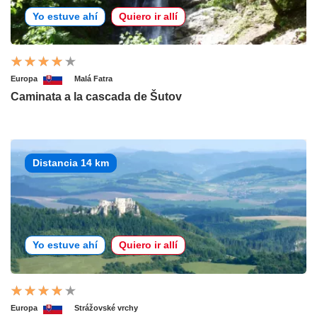
Yo estuve ahí
Quiero ir allí
Europa
Malá Fatra
Caminata a la cascada de Šutov
Distancia 14 km
Yo estuve ahí
Quiero ir allí
Europa
Strážovské vrchy