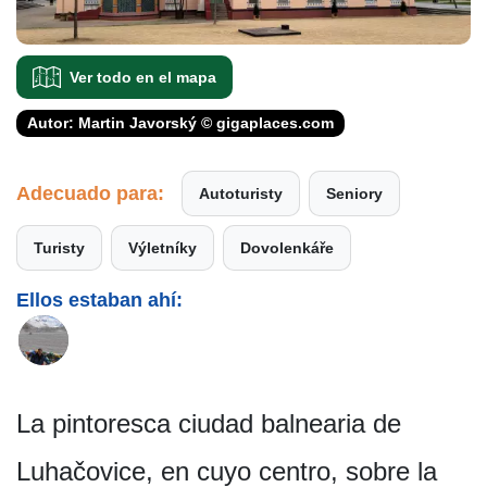
Ver todo en el mapa
Autor: Martin Javorský © gigaplaces.com
Adecuado para:
Autoturisty
Seniory
Turisty
Výletníky
Dovolenkáře
Ellos estaban ahí:
La pintoresca ciudad balnearia de
Luhačovice, en cuyo centro, sobre la