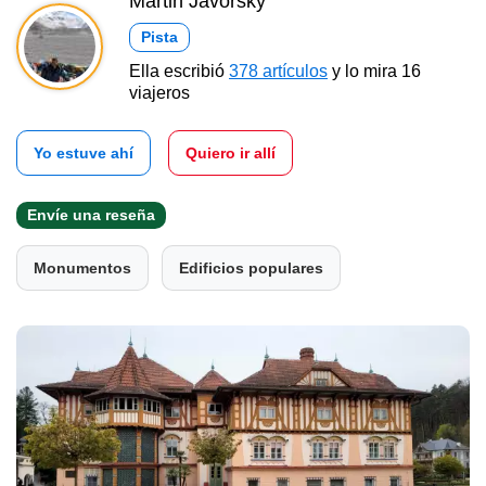
Martin Javorský
Pista
Ella escribió
378 artículos
y lo mira 16
viajeros
Yo estuve ahí
Quiero ir allí
Envíe una reseña
Monumentos
Edificios populares