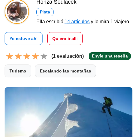
Honza Sedláček
Pista
Ella escribió
14 artículos
y lo mira 1 viajero
Yo estuve ahí
Quiero ir allí
(1 evaluación)
Envíe una reseña
Turismo
Escalando las montañas