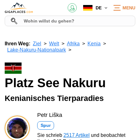
DE
MENU
Ihren Weg:
Ziel
Welt
Afrika
Kenia
Lake-Nakuru-Nationalpark
Platz See Nakuru
Kenianisches Tierparadies
Petr Liška
Spur
Sie schrieb
2517 Artikel
und beobachtet