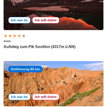
Ich war da
Ich will dahin
Asien
Aufstieg zum Pik Sovětov (4317m ü.NN)
Entfernung 60 km
Ich war da
Ich will dahin