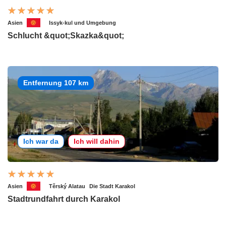
Asien
Issyk-kul und Umgebung
Schlucht &quot;Skazka&quot;
Entfernung 107 km
Ich war da
Ich will dahin
Asien
Těrský Alatau
Die Stadt Karakol
Stadtrundfahrt durch Karakol