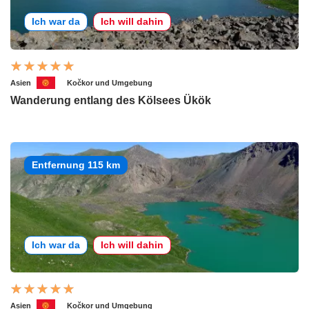
Ich war da
Ich will dahin
Asien
Kočkor und Umgebung
Wanderung entlang des Kölsees Ükök
Entfernung 115 km
Ich war da
Ich will dahin
Asien
Kočkor und Umgebung