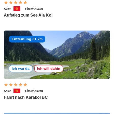
Asien
Těrský Alatau
Aufstieg zum See Ala Kol
Entfernung 21 km
Ich war da
Ich will dahin
Asien
Těrský Alatau
Fahrt nach Karakol BC