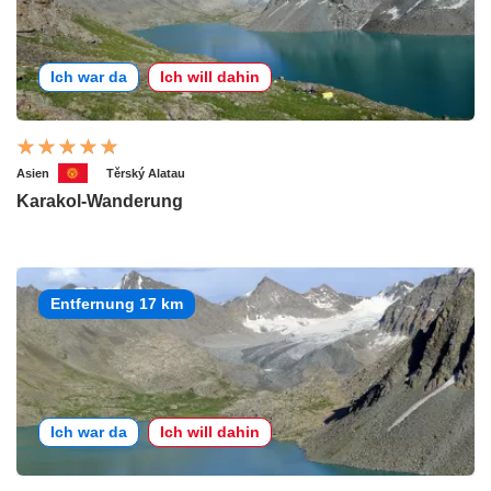
Ich war da
Ich will dahin
Asien
Těrský Alatau
Karakol-Wanderung
Entfernung 17 km
Ich war da
Ich will dahin