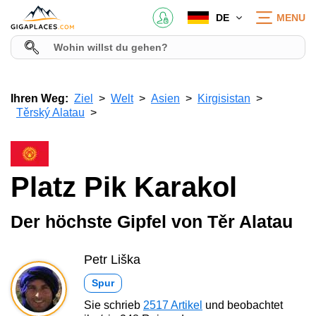
DE
MENU
Ihren Weg:
Ziel
Welt
Asien
Kirgisistan
Těrský Alatau
Platz Pik Karakol
Der höchste Gipfel von Těr Alatau
Petr Liška
Spur
Sie schrieb
2517 Artikel
und beobachtet