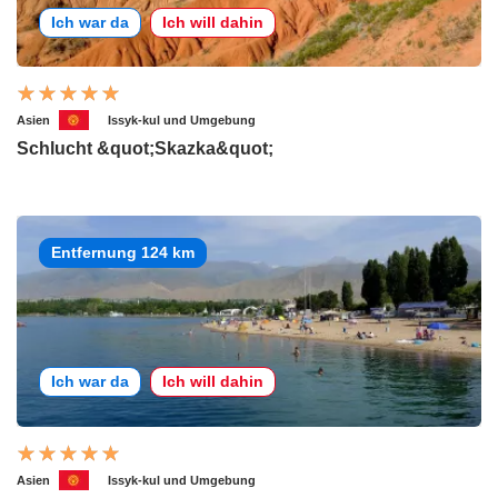
Ich war da
Ich will dahin
Asien
Issyk-kul und Umgebung
Schlucht &quot;Skazka&quot;
Entfernung 124 km
Ich war da
Ich will dahin
Asien
Issyk-kul und Umgebung