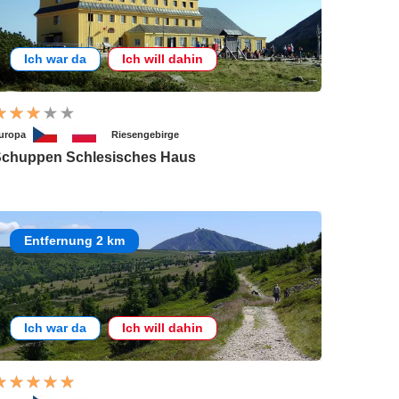
Ich war da
Ich will dahin
uropa
Riesengebirge
chuppen Schlesisches Haus
Entfernung 2 km
Ich war da
Ich will dahin