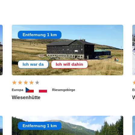
Entfernung 1 km
Ich war da
Ich will dahin
Europa
Riesengebirge
E
Wiesenhütte
W
Entfernung 1 km