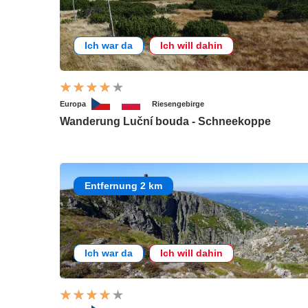
Ich war da
Ich will dahin
Europa
Riesengebirge
Wanderung Luční bouda - Schneekoppe
Entfernung 2 km
Ich war da
Ich will dahin