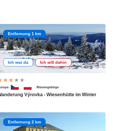
Entfernung 1 km
Ich war da
Ich will dahin
uropa
Riesengebirge
anderung Výrovka - Wiesenhütte im Winter
Entfernung 2 km