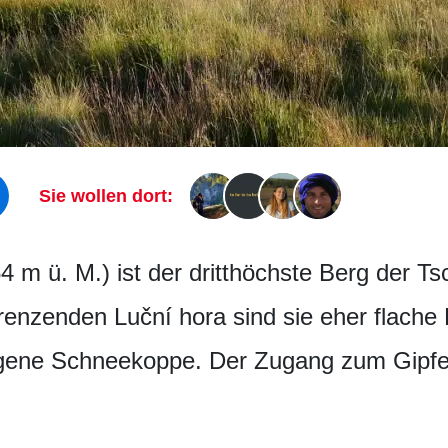
Sie wollen dort:
4 m ü. M.) ist der dritthöchste Berg der T
nzenden Luční hora sind sie eher flache
ene Schneekoppe. Der Zugang zum Gipfel ist