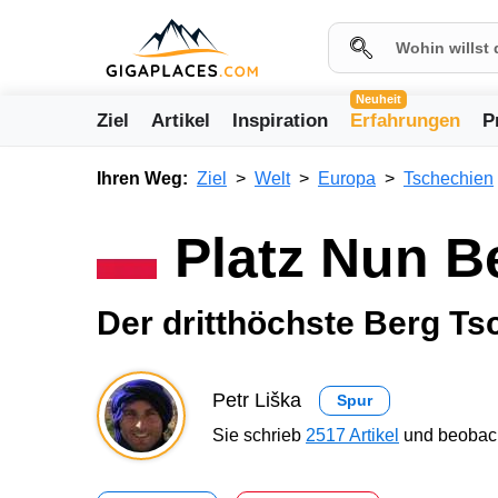
Neuheit
Ziel
Artikel
Inspiration
Erfahrungen
P
Ihren Weg:
Ziel
Welt
Europa
Tschechien
Platz Nun B
Der dritthöchste Berg T
Petr Liška
Spur
Sie schrieb
2517 Artikel
und beobach