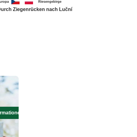
uropa
Riesengebirge
urch Ziegenrücken nach Luční
ormationen aus