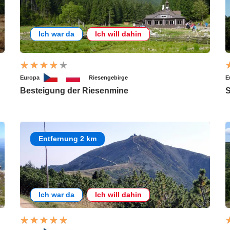
Ich war da
Ich will dahin
Europa
Riesengebirge
E
Besteigung der Riesenmine
S
Entfernung 2 km
Ich war da
Ich will dahin