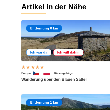
Artikel in der Nähe
Entfernung 0 km
Ich war da
Ich will dahin
Europa
Riesengebirge
Wanderung über den Blauen Sattel
Entfernung 1 km