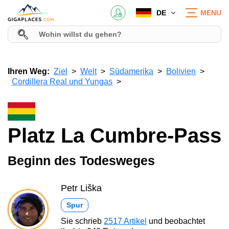
DE
MENU
Ihren Weg:
Ziel
Welt
Südamerika
Bolivien
Cordillera Real und Yungas
Platz La Cumbre-Pass
Beginn des Todesweges
Petr Liška
Spur
Sie schrieb
2517 Artikel
und beobachtet