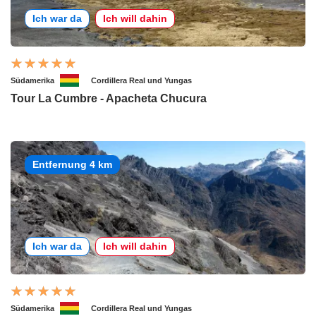
Ich war da
Ich will dahin
Südamerika
Cordillera Real und Yungas
Tour La Cumbre - Apacheta Chucura
Entfernung 4 km
Ich war da
Ich will dahin
Südamerika
Cordillera Real und Yungas