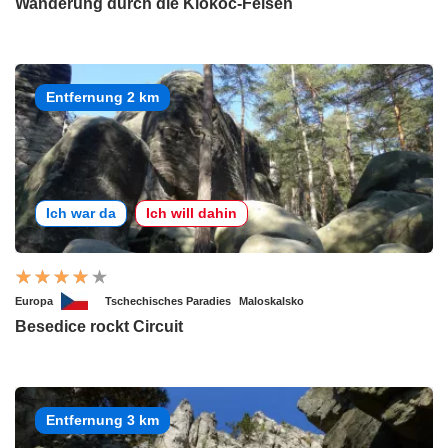
Wanderung durch die Klokoč-Felsen
Entfernung 2 km
Ich war da
Ich will dahin
Europa
Tschechisches Paradies
Maloskalsko
Besedice rockt Circuit
Entfernung 3 km