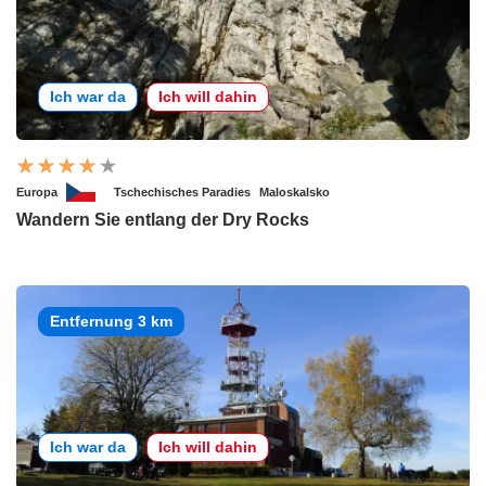
Ich war da
Ich will dahin
Europa
Tschechisches Paradies
Maloskalsko
Wandern Sie entlang der Dry Rocks
Entfernung 3 km
Ich war da
Ich will dahin