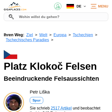
DE
MENU
Ihren Weg:
Ziel
Welt
Europa
Tschechien
Tschechisches Paradies
Platz Klokoč Felsen
Beeindruckende Felsaussichten
Petr Liška
Spur
Sie schrieb
2517 Artikel
und beobachtet