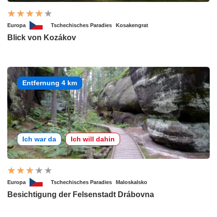
Europa
Tschechisches Paradies
Kosakengrat
Blick von Kozákov
Entfernung 4 km
Ich war da
Ich will dahin
Europa
Tschechisches Paradies
Maloskalsko
Besichtigung der Felsenstadt Drábovna