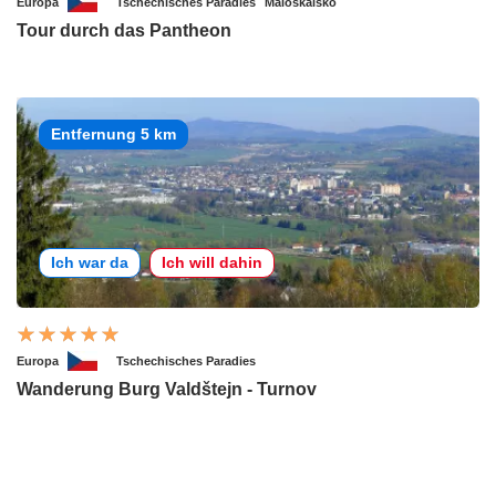
Europa
Tschechisches Paradies
Maloskalsko
Tour durch das Pantheon
Entfernung 5 km
Ich war da
Ich will dahin
Europa
Tschechisches Paradies
Wanderung Burg Valdštejn - Turnov