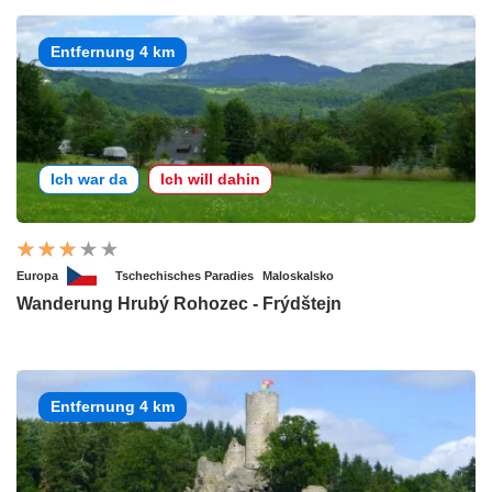
Entfernung 4 km
Ich war da
Ich will dahin
Europa
Tschechisches Paradies
Maloskalsko
Wanderung Hrubý Rohozec - Frýdštejn
Entfernung 4 km