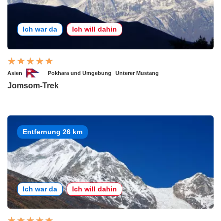
Ich war da
Ich will dahin
Asien
Pokhara und Umgebung
Unterer Mustang
Jomsom-Trek
Entfernung 26 km
Ich war da
Ich will dahin